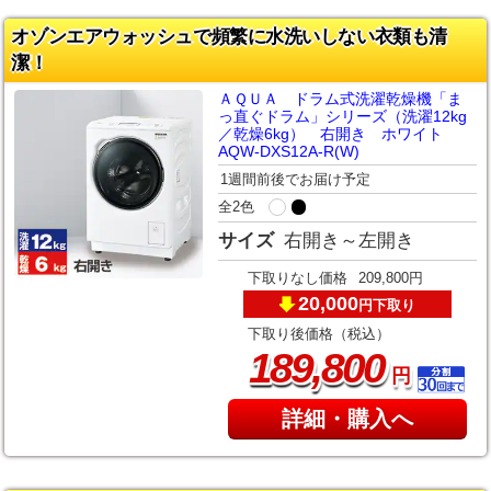
オゾンエアウォッシュで頻繁に水洗いしない衣類も清
潔！
ＡＱＵＡ ドラム式洗濯乾燥機「ま
っ直ぐドラム」シリーズ（洗濯12kg
／乾燥6kg） 右開き ホワイト
AQW-DXS12A-R(W)
1週間前後でお届け予定
全2色
サイズ
右開き～左開き
下取りなし価格
209,800円
20,000
下取り
円
下取り後価格（税込）
,
189
800
円
詳細・購入へ