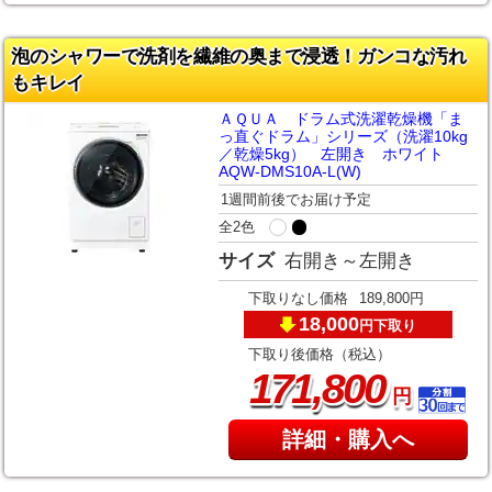
泡のシャワーで洗剤を繊維の奥まで浸透！ガンコな汚れ
もキレイ
ＡＱＵＡ ドラム式洗濯乾燥機「ま
っ直ぐドラム」シリーズ（洗濯10kg
／乾燥5kg） 左開き ホワイト
AQW-DMS10A-L(W)
1週間前後でお届け予定
全2色
サイズ
右開き～左開き
下取りなし価格
189,800円
18,000
下取り
円
下取り後価格（税込）
,
171
800
円
詳細・購入へ