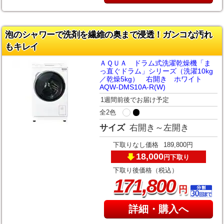
泡のシャワーで洗剤を繊維の奥まで浸透！ガンコな汚れ
もキレイ
ＡＱＵＡ ドラム式洗濯乾燥機「ま
っ直ぐドラム」シリーズ（洗濯10kg
／乾燥5kg） 右開き ホワイト
AQW-DMS10A-R(W)
1週間前後でお届け予定
全2色
サイズ
右開き～左開き
下取りなし価格
189,800円
18,000
下取り
円
下取り後価格（税込）
,
171
800
円
詳細・購入へ