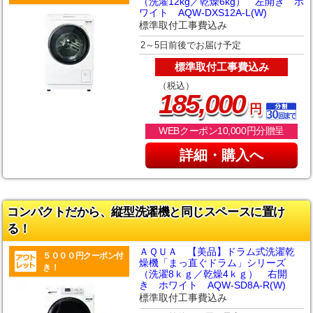
（洗濯12kg／乾燥6kg） 左開き ホ
ワイト AQW-DXS12A-L(W)
標準取付工事費込み
2～5日前後でお届け予定
標準取付工事費込み
（税込）
,
185
000
円
WEBクーポン10,000円分贈呈
詳細・購入へ
コンパクトだから、縦型洗濯機と同じスペースに置け
る！
ＡＱＵＡ 【美品】ドラム式洗濯乾
５０００円クーポン付
燥機「まっ直ぐドラム」シリーズ
き！
（洗濯8ｋｇ／乾燥4ｋｇ） 右開
き ホワイト AQW-SD8A-R(W)
標準取付工事費込み