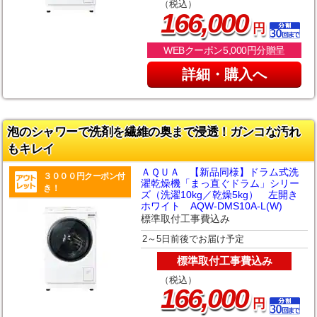
（税込）
,
166
000
円
WEBクーポン5,000円分贈呈
詳細・購入へ
泡のシャワーで洗剤を繊維の奥まで浸透！ガンコな汚れ
もキレイ
ＡＱＵＡ 【新品同様】ドラム式洗
３０００円クーポン付
濯乾燥機「まっ直ぐドラム」シリー
き！
ズ（洗濯10kg／乾燥5kg） 左開き
ホワイト AQW-DMS10A-L(W)
標準取付工事費込み
2～5日前後でお届け予定
標準取付工事費込み
（税込）
,
166
000
円