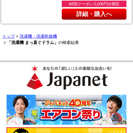
WEBクーポン3,000円分贈呈
詳細・購入へ
トップ
>
洗濯機・洗濯乾燥機
>
「洗濯機 まっ直ぐドラム」
の検索結果