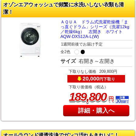
オゾンエアウォッシュで頻繁に水洗いしない衣類も清
潔！
ＡＱＵＡ ドラム式洗濯乾燥機「ま
っ直ぐドラム」シリーズ（洗濯12kg
／乾燥6kg） 左開き ホワイト
AQW-DXS12A-L(W)
1週間前後でお届け予定
全2色
サイズ
右開き～左開き
下取りなし価格
209,800円
20,000
下取り
円
下取り後価格（税込）
,
189
800
円
詳細・購入へ
オールラウンド浸透洗浄でガンコ汚れもきれいに！