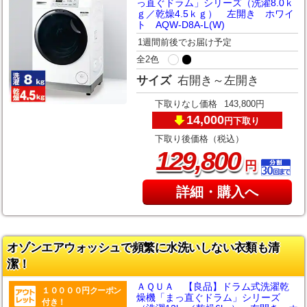
っ直ぐドラム」シリーズ（洗濯8.0ｋ
ｇ／乾燥4.5ｋｇ） 左開き ホワイ
ト AQW-D8A-L(W)
1週間前後でお届け予定
全2色
サイズ
右開き～左開き
下取りなし価格
143,800円
14,000
下取り
円
下取り後価格（税込）
,
129
800
円
詳細・購入へ
オゾンエアウォッシュで頻繁に水洗いしない衣類も清
潔！
ＡＱＵＡ 【良品】ドラム式洗濯乾
１００００円クーポン
燥機「まっ直ぐドラム」シリーズ
付き！