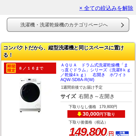
× 全ての絞込みを解除
洗濯機・洗濯乾燥機のカテゴリページへ
コンパクトだから、縦型洗濯機と同じスペースに置け
る！
ＡＱＵＡ ドラム式洗濯乾燥機「ま
８／１６まで
っ直ぐドラム」シリーズ（洗濯8ｋｇ
／乾燥4ｋｇ） 右開き ホワイト
AQW-SD8A-R(W)
1週間前後でお届け予定
サイズ
右開き～左開き
下取りなし価格
179,800円
30,000
下取り
円
下取り後価格（税込）
,
149
800
円