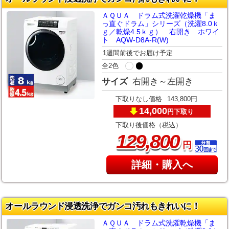
ＡＱＵＡ ドラム式洗濯乾燥機「ま
っ直ぐドラム」シリーズ（洗濯8.0ｋ
ｇ／乾燥4.5ｋｇ） 右開き ホワイ
ト AQW-D8A-R(W)
1週間前後でお届け予定
全2色
サイズ
右開き～左開き
下取りなし価格
143,800円
14,000
下取り
円
下取り後価格（税込）
,
129
800
円
詳細・購入へ
オールラウンド浸透洗浄でガンコ汚れもきれいに！
ＡＱＵＡ ドラム式洗濯乾燥機「ま