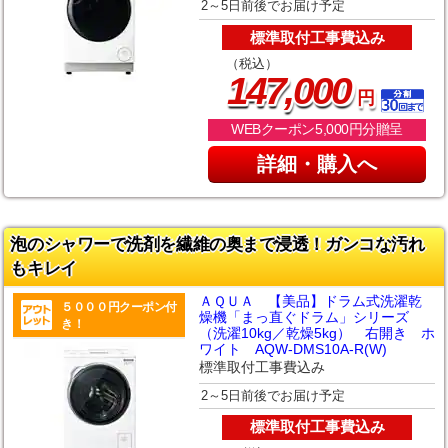
2～5日前後でお届け予定
標準取付工事費込み
（税込）
,
147
000
円
WEBクーポン5,000円分贈呈
詳細・購入へ
泡のシャワーで洗剤を繊維の奥まで浸透！ガンコな汚れ
もキレイ
ＡＱＵＡ 【美品】ドラム式洗濯乾
５０００円クーポン付
燥機「まっ直ぐドラム」シリーズ
き！
（洗濯10kg／乾燥5kg） 右開き ホ
ワイト AQW-DMS10A-R(W)
標準取付工事費込み
2～5日前後でお届け予定
標準取付工事費込み