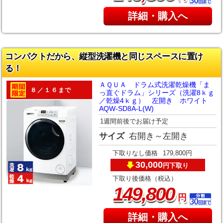
詳細・購入へ
コンパクトだから、縦型洗濯機と同じスペースに置け
る！
ＡＱＵＡ ドラム式洗濯乾燥機「ま
８／１６まで
っ直ぐドラム」シリーズ（洗濯8ｋｇ
／乾燥4ｋｇ） 左開き ホワイト
AQW-SD8A-L(W)
1週間前後でお届け予定
サイズ
右開き～左開き
下取りなし価格
179,800円
30,000
下取り
円
下取り後価格（税込）
,
149
800
円
詳細・購入へ