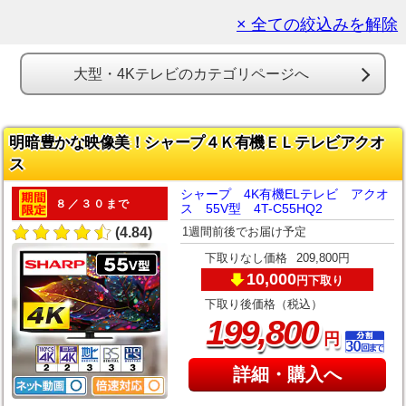
× 全ての絞込みを解除
大型・4Kテレビのカテゴリページへ
明暗豊かな映像美！シャープ４Ｋ有機ＥＬテレビアクオ
ス
シャープ 4K有機ELテレビ アクオ
８／３０まで
ス 55V型 4T-C55HQ2
1週間前後でお届け予定
(4.84)
下取りなし価格
209,800円
10,000
下取り
円
下取り後価格（税込）
,
199
800
円
詳細・購入へ