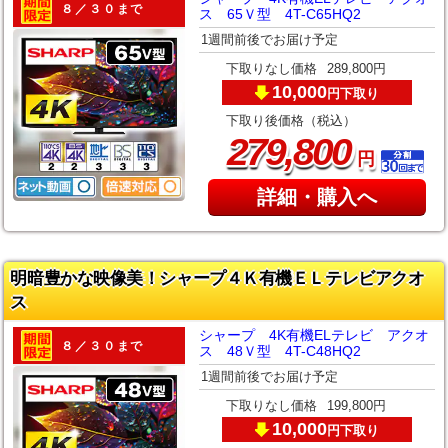
８／３０まで
ス 65Ｖ型 4T-C65HQ2
1週間前後でお届け予定
下取りなし価格
289,800円
10,000
下取り
円
下取り後価格（税込）
,
279
800
円
詳細・購入へ
明暗豊かな映像美！シャープ４Ｋ有機ＥＬテレビアクオ
ス
シャープ 4K有機ELテレビ アクオ
８／３０まで
ス 48Ｖ型 4T-C48HQ2
1週間前後でお届け予定
下取りなし価格
199,800円
10,000
下取り
円