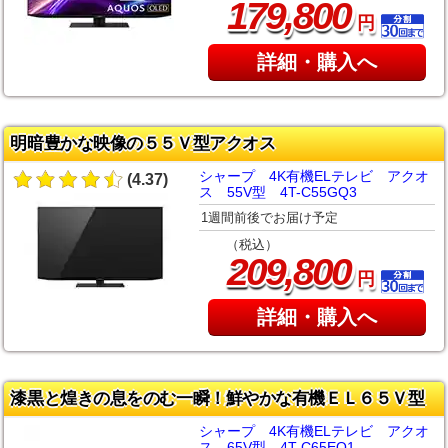
,
179
800
円
詳細・購入へ
明暗豊かな映像の５５Ｖ型アクオス
シャープ 4K有機ELテレビ アクオ
(4.37)
ス 55V型 4T-C55GQ3
1週間前後でお届け予定
（税込）
,
209
800
円
詳細・購入へ
漆黒と煌きの息をのむ一瞬！鮮やかな有機ＥＬ６５Ｖ型
シャープ 4K有機ELテレビ アクオ
ス 65V型 4T-C65EQ1