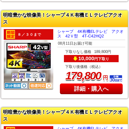
明暗豊かな映像美！シャープ４Ｋ有機ＥＬテレビアクオ
ス
シャープ 4K有機ELテレビ アクオ
８／３０まで
ス 42Ｖ型 4T-C42HQ2
08月11日お届け可能
下取りなし価格
189,800円
10,000
下取り
円
下取り後価格（税込）
,
179
800
円
詳細・購入へ
明暗豊かな映像美！シャープ４Ｋ有機ＥＬテレビアクオ
ス
シャープ 4K有機ELテレビ アクオ