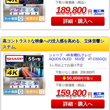
下取り後価格（税込）
,
189
800
円
詳細・購入へ
高コントラストな映像への没入感を高める、立体音響シ
ステム。
シャープ 4K有機ELテレビ
AQUOS OLED 55V型 4T-C55GQ1
1ヶ月以上でお届け予定
下取りなし価格
209,800円
50,000
下取り
円
下取り後価格（税込）
,
159
800
円
詳細・購入へ