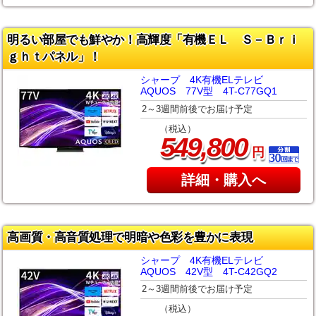
明るい部屋でも鮮やか！高輝度「有機ＥＬ Ｓ－Ｂｒｉ
ｇｈｔパネル」！
シャープ 4K有機ELテレビ
AQUOS 77V型 4T-C77GQ1
2～3週間前後でお届け予定
（税込）
,
549
800
円
詳細・購入へ
高画質・高音質処理で明暗や色彩を豊かに表現
シャープ 4K有機ELテレビ
AQUOS 42V型 4T-C42GQ2
2～3週間前後でお届け予定
（税込）