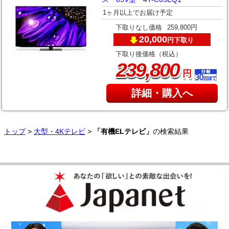
1ヶ月以上でお届け予定
下取りなし価格
259,800円
20,000
下取り
円
下取り後価格（税込）
,
239
800
円
詳細・購入へ
トップ
>
大型・4Kテレビ
>
「有機ELテレビ」
の検索結果