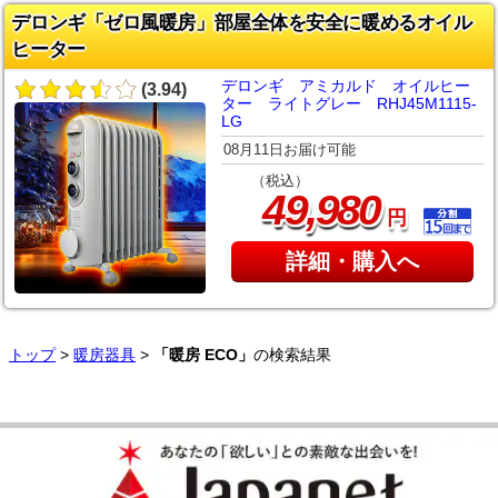
デロンギ「ゼロ風暖房」部屋全体を安全に暖めるオイル
ヒーター
デロンギ アミカルド オイルヒー
(3.94)
ター ライトグレー RHJ45M1115-
LG
08月11日お届け可能
（税込）
,
49
980
円
詳細・購入へ
トップ
>
暖房器具
>
「暖房 ECO」
の検索結果