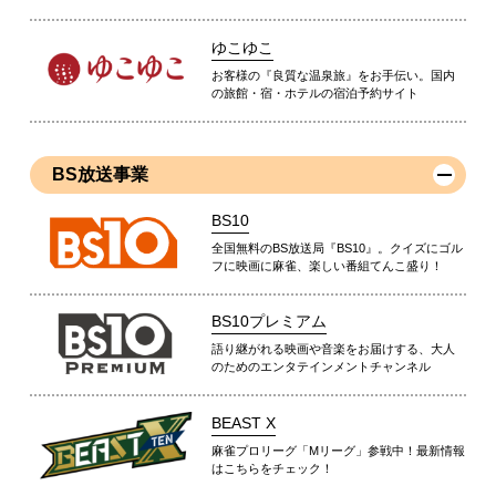
ゆこゆこ
お客様の『良質な温泉旅』をお手伝い。国内
の旅館・宿・ホテルの宿泊予約サイト
BS放送事業
BS10
全国無料のBS放送局『BS10』。クイズにゴル
フに映画に麻雀、楽しい番組てんこ盛り！
BS10プレミアム
語り継がれる映画や音楽をお届けする、大人
のためのエンタテインメントチャンネル
BEAST X
麻雀プロリーグ「Mリーグ」参戦中！最新情報
はこちらをチェック！