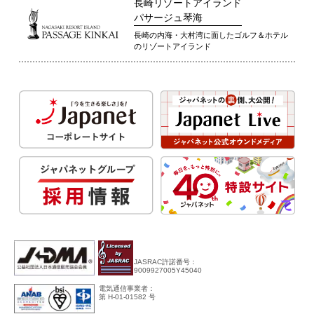
長崎リゾートアイランド
パサージュ琴海
長崎の内海・大村湾に面したゴルフ＆ホテル
のリゾートアイランド
JASRAC許諾番号：
9009927005Y45040
電気通信事業者：
第 H-01-01582 号