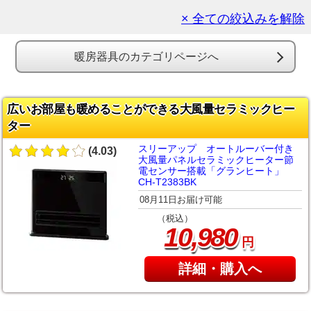
× 全ての絞込みを解除
暖房器具のカテゴリページへ
広いお部屋も暖めることができる大風量セラミックヒー
ター
スリーアップ オートルーバー付き
(4.03)
大風量パネルセラミックヒーター節
電センサー搭載「グランヒート」
CH-T2383BK
08月11日お届け可能
（税込）
,
10
980
円
詳細・購入へ