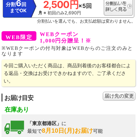
6
2,500円
分割
回
×5回
までOK
※ 初回のみ2,690円
分割払いを選んでも、お支払総額は変わりません。
WEBクーポン
1,000円分贈呈！※
※WEBクーポンの付与対象はWEBからのご注文のみと
なります
今回ご購入いただく商品は、商品到着後のお客様都合によ
る返品・交換はお受けできかねますので、ご了承くださ
い。
届け先の変更
お届け目安
在庫あり
「東京都港区」
に
8月10日(月)お届け
最短で
可能