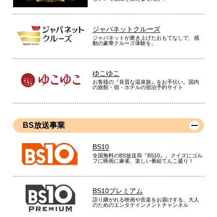
ジャパネットクルーズ
ジャパネットが磨き上げたおもてなしで、感
動の豪華クルーズ体験を。
ゆこゆこ
お客様の『良質な温泉旅』をお手伝い。国内
の旅館・宿・ホテルの宿泊予約サイト
BS放送事業
BS10
全国無料のBS放送局『BS10』。クイズにゴル
フに映画に麻雀、楽しい番組てんこ盛り！
BS10プレミアム
語り継がれる映画や音楽をお届けする、大人
のためのエンタテインメントチャンネル