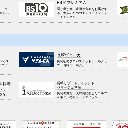
BS10プレミアム
』。ク
語り継がれる映画や音楽をお届けす
楽しい
る、大人のためのエンタテインメン
トチャンネル
長崎ヴェルカ
ウンとす
長崎初のプロバスケットボールクラ
ファー
ブ「長崎ヴェルカ」
長崎リゾートアイランド
ル長崎
パサージュ琴海
ビュー
長崎の内海・大村湾に面したゴルフ
ぎを。
＆ホテルのリゾートアイランド