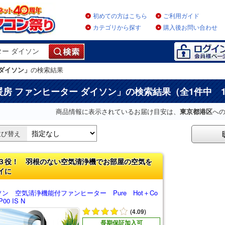
初めての方はこちら
ご利用ガイド
カテゴリから探す
購入後お問い合わせ
 ダイソン」
の検索結果
暖房 ファンヒーター ダイソン
」の検索結果（全1件中 
商品情報に表示されているお届け目安は、
東京都港区
へ
並び替え
３役！ 羽根のない空気清浄機でお部屋の空気を
イに
ン 空気清浄機能付ファンヒーター Pure Hot＋Co
P00 IS N
(4.09)
長期保証加入可