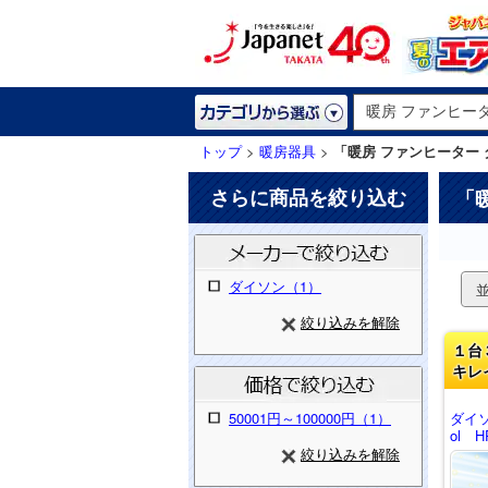
トップ
>
暖房器具
>
「暖房 ファンヒーター
さらに商品を絞り込む
「
ダイソン（1）
絞り込みを解除
１台
キレ
50001円～100000円（1）
ダイソ
ol H
絞り込みを解除