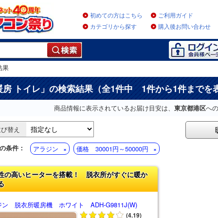
初めての方はこちら
ご利用ガイド
カテゴリから探す
購入後お問い合わせ
結果
暖房 トイレ
」の検索結果（全1件中 1件から1件までを
商品情報に表示されているお届け目安は、
東京都港区
へ
並び替え
の条件：
アラジン
価格 30001円～50000円
性の高いヒーターを搭載！ 脱衣所がすぐに暖か
る
ン 脱衣所暖房機 ホワイト ADH-G9811J(W)
(4.19)