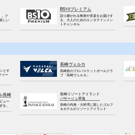
BS10プレミアム
』。ク
語り継がれる映画や音楽をお届けす
楽しい
る、大人のためのエンタテインメン
トチャンネル
長崎ヴェルカ
ウンとす
長崎初のプロバスケットボールクラ
ファー
ブ「長崎ヴェルカ」
長崎リゾートアイランド
ル長崎
パサージュ琴海
ビュー
長崎の内海・大村湾に面したゴルフ
ぎを。
＆ホテルのリゾートアイランド