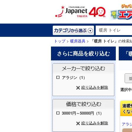
トップ
>
暖房器具
>
「暖房 トイレ」
の検索
さらに商品を絞り込む
「
アラジン（1）
絞り込みを解除
選択中
速暖
くな
30001円～50000円（1）
絞り込みを解除
アラジ