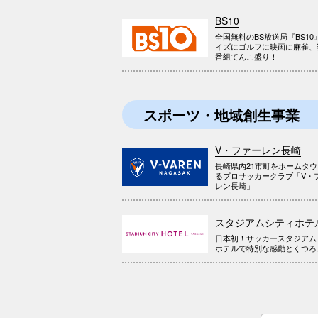
BS10
全国無料のBS放送局『BS10
イズにゴルフに映画に麻雀、
番組てんこ盛り！
スポーツ・地域創生事業
V・ファーレン長崎
長崎県内21市町をホームタ
るプロサッカークラブ「V・
レン長崎」
スタジアムシティホテ
日本初！サッカースタジアム
ホテルで特別な感動とくつろ