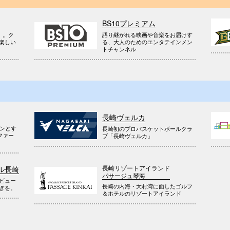
BS10プレミアム
』。ク
語り継がれる映画や音楽をお届けす
楽しい
る、大人のためのエンタテインメン
トチャンネル
長崎ヴェルカ
ウンとす
長崎初のプロバスケットボールクラ
ファー
ブ「長崎ヴェルカ」
長崎リゾートアイランド
ル長崎
パサージュ琴海
ビュー
長崎の内海・大村湾に面したゴルフ
ぎを。
＆ホテルのリゾートアイランド