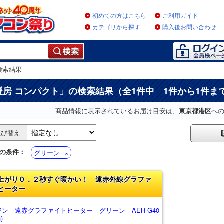
初めての方はこちら
ご利用ガイド
カテゴリから探す
購入後お問い合わせ
検索結果
暖房 コンパクト
」の検索結果（全1件中 1件から1件ま
商品情報に表示されているお届け目安は、
東京都港区
へ
並び替え
の条件：
グリーン
上がり０．２秒すぐ暖かい！ 遠赤外線グラファ
ヒーター
ジン 遠赤グラファイトヒーター グリーン AEH-G40
)