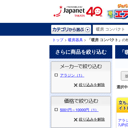
トップ
>
暖房器具
>
「暖房 コンパクト」
の
さらに商品を絞り込む
「
アラジン（1）
絞り込みを解除
選択中
立ち
イト
5001円～10000円（1）
絞り込みを解除
アラ
7JP(G