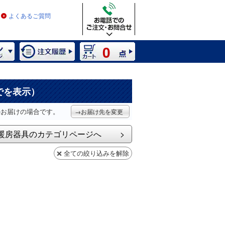
よくあるご質問
0
でを表示）
のお届けの場合です。
→お届け先を変更
暖房器具のカテゴリページへ
全ての絞り込みを解除