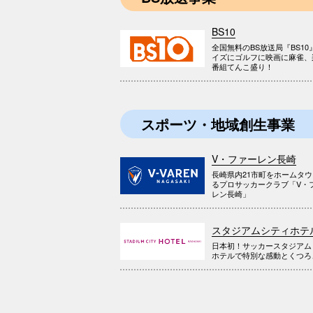
BS10
全国無料のBS放送局『BS10
イズにゴルフに映画に麻雀、
番組てんこ盛り！
スポーツ・地域創生事業
V・ファーレン長崎
長崎県内21市町をホームタ
るプロサッカークラブ「V・
レン長崎」
スタジアムシティホテ
日本初！サッカースタジアム
ホテルで特別な感動とくつろ