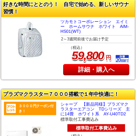
好きな時間にととのう！ 自宅で始める、新しいサウナ
習慣！
ツカモトコーポレーション エイミ
ー ホームサウナ ホワイト AIM-
HS01(WT)
2～3週間前後でお届け予定
（税込）
,
59
800
円
詳細・購入へ
プラズマクラスター７０００搭載で１年中快適に！
シャープ 【新品同様】プラズマク
３０００円クーポン付
ラスターエアコン TDシリーズ 主
き！
に14畳 ホワイト系 AY-U40TD2
標準取付工事費込み
標準取付工事費込み