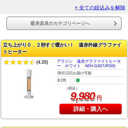
× 全ての絞込みを解除
暖房器具のカテゴリページへ
立ち上がり０．２秒すぐ暖かい！ 遠赤外線グラファイ
トヒーター
アラジン 遠赤グラファイトヒータ
(4.35)
ー ホワイト AEH-G407JP(W)
08月12日お届け可能
全2色
（税込）
,
9
980
円
詳細・購入へ