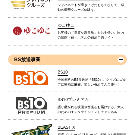
ジャパネットが磨き上げたおもてなしで、感
動の豪華クルーズ体験を。
ゆこゆこ
お客様の『良質な温泉旅』をお手伝い。国内
の旅館・宿・ホテルの宿泊予約サイト
BS放送事業
BS10
全国無料のBS放送局『BS10』。クイズにゴル
フに映画に麻雀、楽しい番組てんこ盛り！
BS10プレミアム
語り継がれる映画や音楽をお届けする、大人
のためのエンタテインメントチャンネル
BEAST X
麻雀プロリーグ「Mリーグ」参戦中！最新情報