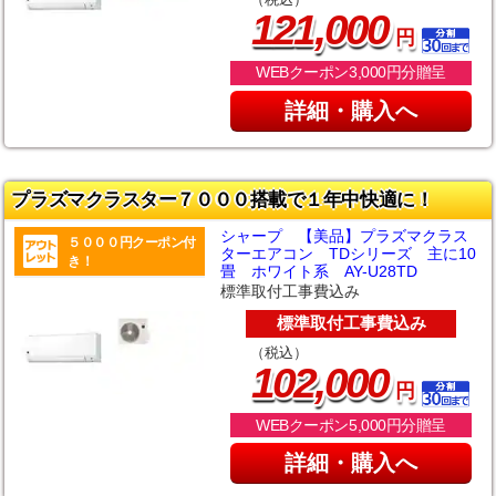
（税込）
,
121
000
円
WEBクーポン3,000円分贈呈
詳細・購入へ
プラズマクラスター７０００搭載で１年中快適に！
シャープ 【美品】プラズマクラス
５０００円クーポン付
ターエアコン TDシリーズ 主に10
き！
畳 ホワイト系 AY-U28TD
標準取付工事費込み
標準取付工事費込み
（税込）
,
102
000
円
WEBクーポン5,000円分贈呈
詳細・購入へ