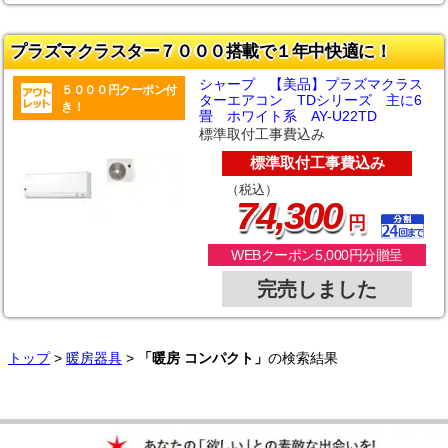
プラズマクラスター７０００搭載で１年中快適に！
シャープ 【美品】プラズマクラス
５０００円クーポン付
ターエアコン TDシリーズ 主に6
き！
畳 ホワイト系 AY-U22TD
標準取付工事費込み
標準取付工事費込み
（税込）
,
74
300
円
WEBクーポン5,000円分贈呈
完売しました
トップ
>
暖房器具
>
「暖房 コンパクト」
の検索結果