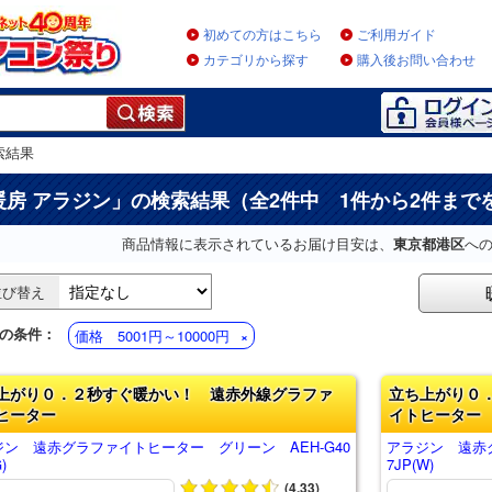
初めての方はこちら
ご利用ガイド
カテゴリから探す
購入後お問い合わせ
索結果
暖房 アラジン
」の検索結果（全2件中 1件から2件まで
商品情報に表示されているお届け目安は、
東京都港区
へ
並び替え
の条件：
価格 5001円～10000円
上がり０．２秒すぐ暖かい！ 遠赤外線グラファ
立ち上がり０
ヒーター
イトヒーター
ジン 遠赤グラファイトヒーター グリーン AEH-G40
アラジン 遠赤グ
)
7JP(W)
(4.33)