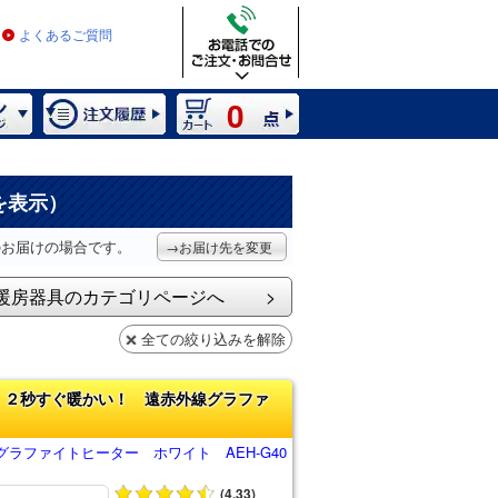
よくあるご質問
0
を表示）
のお届けの場合です。
→お届け先を変更
暖房器具のカテゴリページへ
全ての絞り込みを解除
．２秒すぐ暖かい！ 遠赤外線グラファ
ラファイトヒーター ホワイト AEH-G40
(4.33)