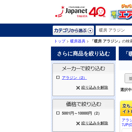
トップ
>
暖房器具
>
「暖房 アラジン」
の検
さらに商品を絞り込む
「
アラジン（2）
絞り込みを解除
選択中
立ち
イト
5001円～10000円（2）
アラ
絞り込みを解除
7JP(G