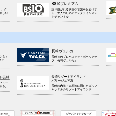
BS10プレミアム
』。ク
語り継がれる映画や音楽をお届けす
楽しい
る、大人のためのエンタテインメン
トチャンネル
長崎ヴェルカ
ウンとす
長崎初のプロバスケットボールクラ
ファー
ブ「長崎ヴェルカ」
長崎リゾートアイランド
ル長崎
パサージュ琴海
ビュー
長崎の内海・大村湾に面したゴルフ
ぎを。
＆ホテルのリゾートアイランド