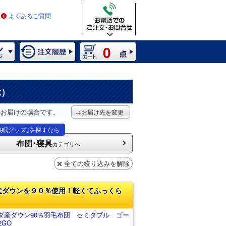
よくあるご質問
0
示）
のお届けの場合です。
→お届け先を変更
快眠グッズ｣を探すなら
布団･寝具
カテゴリへ
全ての絞り込みを解除
産ダウンを９０％使用！軽くてふっくら
ダ産ダウン90％羽毛布団 セミダブル ゴー
2GO