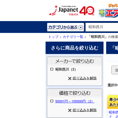
トップ
>
カテゴリ一覧
>
「昭和西川」
の検
さらに商品を絞り込む
「
昭和西川（2）
絞り込みを解除
選択中
希少
50001円～100000円（2）
あた
絞り込みを解除
昭和
ド J