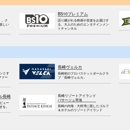
BS10プレミアム
』。ク
語り継がれる映画や音楽をお届けす
楽しい
る、大人のためのエンタテインメン
トチャンネル
長崎ヴェルカ
ウンとす
長崎初のプロバスケットボールクラ
ファー
ブ「長崎ヴェルカ」
長崎リゾートアイランド
ル長崎
パサージュ琴海
ビュー
長崎の内海・大村湾に面したゴルフ
ぎを。
＆ホテルのリゾートアイランド