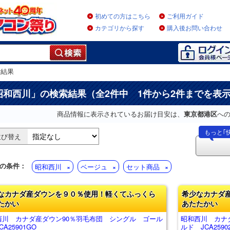
初めての方はこちら
ご利用ガイド
カテゴリから探す
購入後お問い合わせ
索結果
昭和西川
」の検索結果（全2件中 1件から2件までを表
商品情報に表示されているお届け目安は、
東京都港区
へ
もっと｢
並び替え
の条件：
昭和西川
ベージュ
セット商品
なカナダ産ダウンを９０％使用！軽くてふっくら
希少なカナダ
たかい
あたたかい
西川 カナダ産ダウン90％羽毛布団 シングル ゴール
昭和西川 カナ
CA25901GO
ルド JCA2590