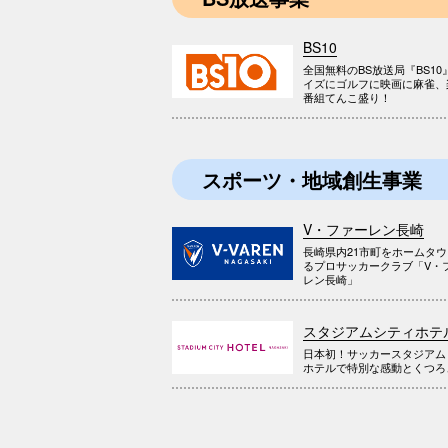
BS10
全国無料のBS放送局『BS10
イズにゴルフに映画に麻雀、
番組てんこ盛り！
スポーツ・地域創生事業
V・ファーレン長崎
長崎県内21市町をホームタ
るプロサッカークラブ「V・
レン長崎」
スタジアムシティホテ
日本初！サッカースタジアム
ホテルで特別な感動とくつろ