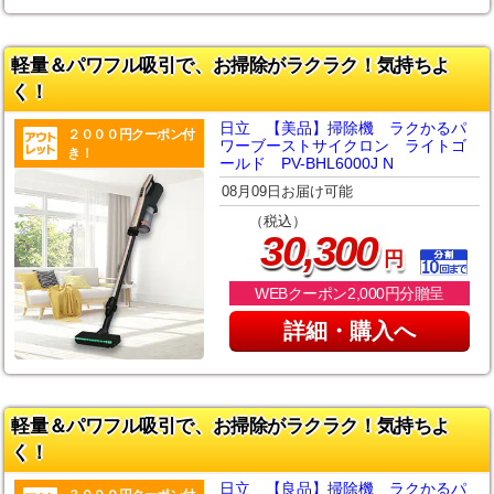
軽量＆パワフル吸引で、お掃除がラクラク！気持ちよ
く！
日立 【美品】掃除機 ラクかるパ
２０００円クーポン付
ワーブーストサイクロン ライトゴ
き！
ールド PV-BHL6000J N
08月09日お届け可能
（税込）
,
30
300
円
WEBクーポン2,000円分贈呈
詳細・購入へ
軽量＆パワフル吸引で、お掃除がラクラク！気持ちよ
く！
日立 【良品】掃除機 ラクかるパ