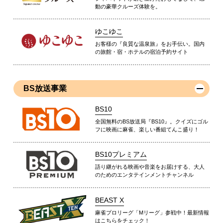
動の豪華クルーズ体験を。
ゆこゆこ
お客様の『良質な温泉旅』をお手伝い。国内
の旅館・宿・ホテルの宿泊予約サイト
BS放送事業
BS10
全国無料のBS放送局『BS10』。クイズにゴル
フに映画に麻雀、楽しい番組てんこ盛り！
BS10プレミアム
語り継がれる映画や音楽をお届けする、大人
のためのエンタテインメントチャンネル
BEAST X
麻雀プロリーグ「Mリーグ」参戦中！最新情報
はこちらをチェック！