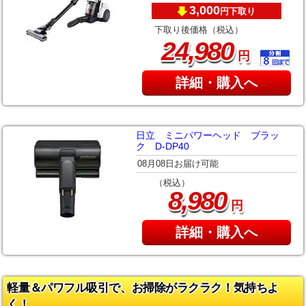
3,000
下取り
円
下取り後価格（税込）
,
24
980
円
詳細・購入へ
日立 ミニパワーヘッド ブラッ
ク D-DP40
08月08日お届け可能
（税込）
,
8
980
円
詳細・購入へ
軽量＆パワフル吸引で、お掃除がラクラク！気持ちよ
く！