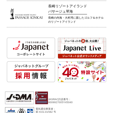
長崎リゾートアイランド
パサージュ琴海
長崎の内海・大村湾に面したゴルフ＆ホテル
のリゾートアイランド
JASRAC許諾番号：
9009927005Y45040
電気通信事業者：
第 H-01-01582 号