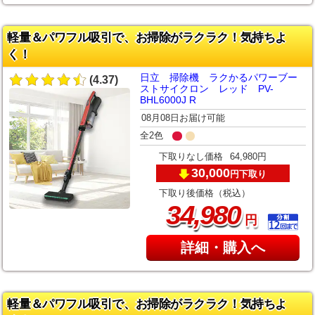
軽量＆パワフル吸引で、お掃除がラクラク！気持ちよ
く！
日立 掃除機 ラクかるパワーブー
(4.37)
ストサイクロン レッド PV-
BHL6000J R
08月08日お届け可能
全2色
下取りなし価格
64,980円
30,000
下取り
円
下取り後価格（税込）
,
34
980
円
詳細・購入へ
軽量＆パワフル吸引で、お掃除がラクラク！気持ちよ