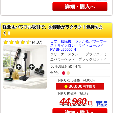
詳細・購入へ
軽量＆パワフル吸引で、お掃除がラクラク！気持ちよ
く！
日立 掃除機 ラクかるパワーブー
(4.37)
ストサイクロン ライトゴールド
PV-BHL6000J N
クリーナースタンド ブラック／ミ
ニパワーヘッド ブラックセット／
08月08日お届け可能
全2色
下取りなし価格
74,960円
30,000
下取り
円
下取り後価格（税込）
,
44
960
円
詳細・購入へ