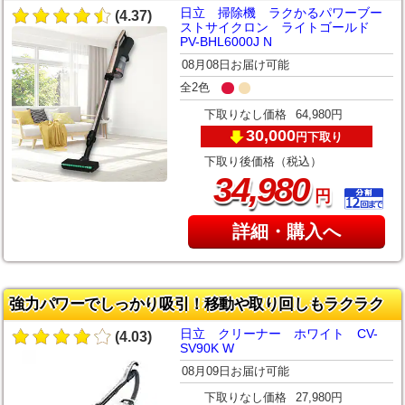
日立 掃除機 ラクかるパワーブー
(4.37)
ストサイクロン ライトゴールド
PV-BHL6000J N
08月08日お届け可能
全2色
下取りなし価格
64,980円
30,000
下取り
円
下取り後価格（税込）
,
34
980
円
詳細・購入へ
強力パワーでしっかり吸引！移動や取り回しもラクラク
日立 クリーナー ホワイト CV-
(4.03)
SV90K W
08月09日お届け可能
下取りなし価格
27,980円