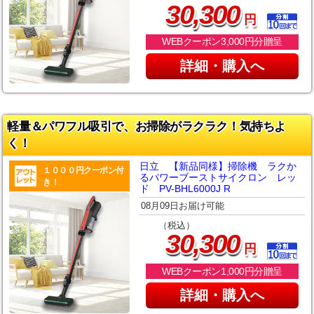
,
30
300
円
WEBクーポン3,000円分贈呈
詳細・購入へ
軽量＆パワフル吸引で、お掃除がラクラク！気持ちよ
く！
日立 【新品同様】掃除機 ラクか
１０００円クーポン付
るパワーブーストサイクロン レッ
き！
ド PV-BHL6000J R
08月09日お届け可能
（税込）
,
30
300
円
WEBクーポン1,000円分贈呈
詳細・購入へ