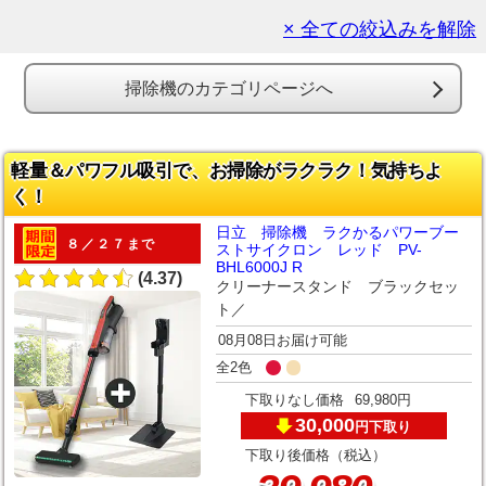
× 全ての絞込みを解除
掃除機のカテゴリページへ
軽量＆パワフル吸引で、お掃除がラクラク！気持ちよ
く！
日立 掃除機 ラクかるパワーブー
８／２７まで
ストサイクロン レッド PV-
BHL6000J R
(4.37)
クリーナースタンド ブラックセッ
ト／
08月08日お届け可能
全2色
下取りなし価格
69,980円
30,000
下取り
円
下取り後価格（税込）