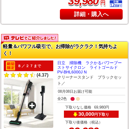
,
39
980
円
詳細・購入へ
軽量＆パワフル吸引で、お掃除がラクラク！気持ちよ
く！
日立 掃除機 ラクかるパワーブー
８／２７まで
ストサイクロン ライトゴールド
PV-BHL6000J N
(4.37)
クリーナースタンド ブラックセッ
ト／
08月08日お届け可能
全2色
下取りなし価格
69,980円
30,000
下取り
円
下取り後価格（税込）