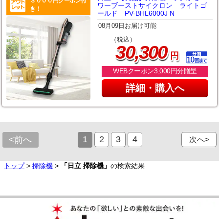
３０００円クーポン付
ワーブーストサイクロン ライトゴ
き！
ールド PV-BHL6000J N
08月09日お届け可能
（税込）
,
30
300
円
WEBクーポン3,000円分贈呈
詳細・購入へ
1
2
3
4
<前へ
次へ>
トップ
>
掃除機
>
「日立 掃除機」
の検索結果