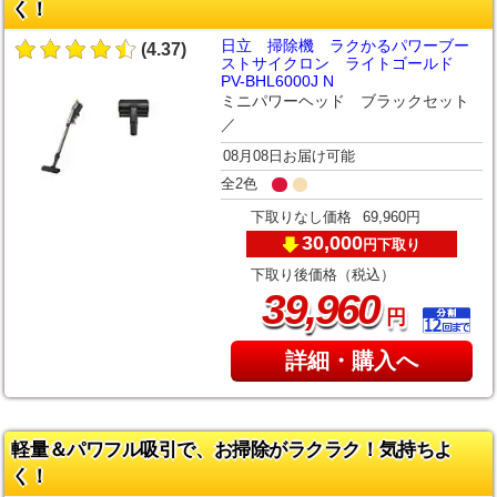
く！
日立 掃除機 ラクかるパワーブー
(4.37)
ストサイクロン ライトゴールド
PV-BHL6000J N
ミニパワーヘッド ブラックセット
／
08月08日お届け可能
全2色
下取りなし価格
69,960円
30,000
下取り
円
下取り後価格（税込）
,
39
960
円
詳細・購入へ
軽量＆パワフル吸引で、お掃除がラクラク！気持ちよ
く！