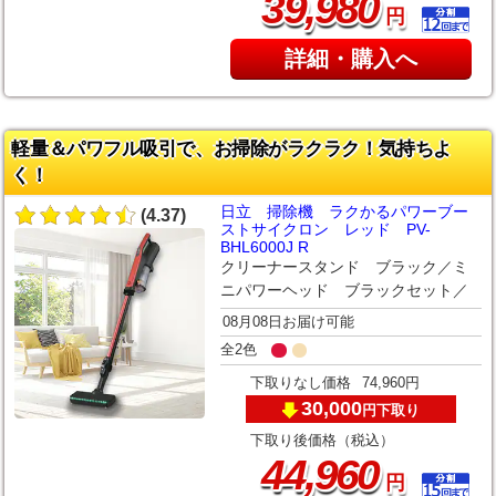
,
39
980
円
詳細・購入へ
軽量＆パワフル吸引で、お掃除がラクラク！気持ちよ
く！
日立 掃除機 ラクかるパワーブー
(4.37)
ストサイクロン レッド PV-
BHL6000J R
クリーナースタンド ブラック／ミ
ニパワーヘッド ブラックセット／
08月08日お届け可能
全2色
下取りなし価格
74,960円
30,000
下取り
円
下取り後価格（税込）
,
44
960
円