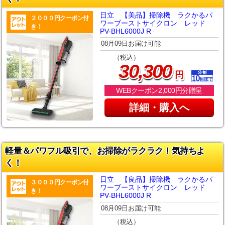
日立 【美品】掃除機 ラクかるパ
２０００円クーポン付
ワーブーストサイクロン レッド
き！
PV-BHL6000J R
08月09日お届け可能
（税込）
,
30
300
円
WEBクーポン2,000円分贈呈
詳細・購入へ
軽量＆パワフル吸引で、お掃除がラクラク！気持ちよ
く！
日立 【良品】掃除機 ラクかるパ
３０００円クーポン付
ワーブーストサイクロン レッド
き！
PV-BHL6000J R
08月09日お届け可能
（税込）