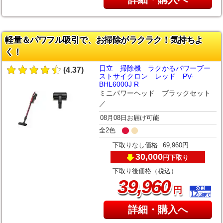
軽量＆パワフル吸引で、お掃除がラクラク！気持ちよ
く！
日立 掃除機 ラクかるパワーブー
(4.37)
ストサイクロン レッド PV-
BHL6000J R
ミニパワーヘッド ブラックセット
／
08月08日お届け可能
全2色
下取りなし価格
69,960円
30,000
下取り
円
下取り後価格（税込）
,
39
960
円
詳細・購入へ