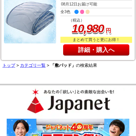
08月12日お届け可能
全3色
（税込）
,
10
980
円
まとめて買うと更にお得！
詳細・購入へ
トップ
>
カテゴリ一覧
>
「敷パッド」
の検索結果