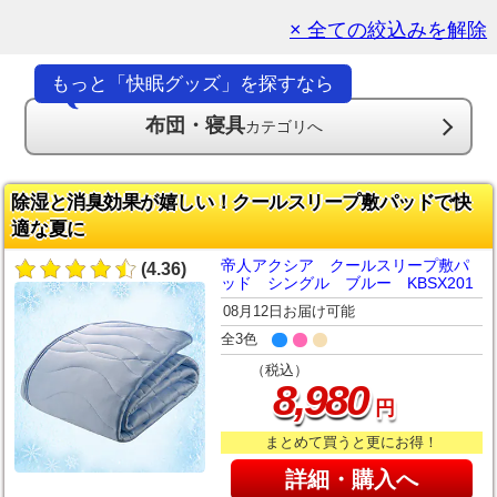
× 全ての絞込みを解除
もっと「快眠グッズ」を探すなら
布団・寝具
カテゴリへ
除湿と消臭効果が嬉しい！クールスリープ敷パッドで快
適な夏に
帝人アクシア クールスリープ敷パ
(4.36)
ッド シングル ブルー KBSX201
08月12日お届け可能
全3色
（税込）
,
8
980
円
まとめて買うと更にお得！
詳細・購入へ