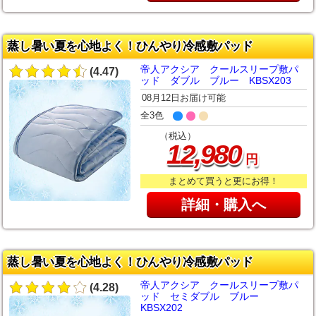
蒸し暑い夏を心地よく！ひんやり冷感敷パッド
帝人アクシア クールスリープ敷パ
(4.47)
ッド ダブル ブルー KBSX203
08月12日お届け可能
全3色
（税込）
,
12
980
円
まとめて買うと更にお得！
詳細・購入へ
蒸し暑い夏を心地よく！ひんやり冷感敷パッド
帝人アクシア クールスリープ敷パ
(4.28)
ッド セミダブル ブルー
KBSX202