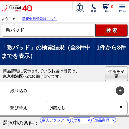
0
ようこそ！
新規会員登録はこちら
「敷パッド」の検索結果（全3件中 1件から3件
までを表示）
商品情報に表示されているお届け目安は、
住所を変
更
東京都港区
へのお届け目安です。
絞り込み
並び替え
帝人アクシア
ブルー
単品商品
選択中の条件：