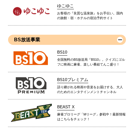
ゆこゆこ
お客様の『良質な温泉旅』をお手伝い。国内
の旅館・宿・ホテルの宿泊予約サイト
BS放送事業
BS10
全国無料のBS放送局『BS10』。クイズにゴル
フに映画に麻雀、楽しい番組てんこ盛り！
BS10プレミアム
語り継がれる映画や音楽をお届けする、大人
のためのエンタテインメントチャンネル
BEAST X
麻雀プロリーグ「Mリーグ」参戦中！最新情報
はこちらをチェック！