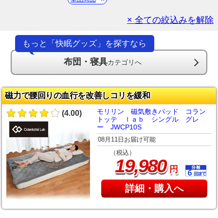
× 全ての絞込みを解除
もっと「快眠グッズ」を探すなら
布団・寝具
カテゴリへ
磁力で腰回りの血行を改善しコリを緩和
モリリン 磁気敷きパッド コラン
(4.00)
トッテ ｌａｂ シングル グレ
ー JWCP10S
08月11日お届け可能
（税込）
,
19
980
円
詳細・購入へ