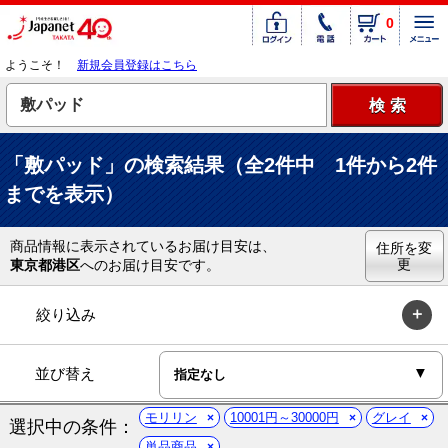
0
ようこそ！
新規会員登録はこちら
「敷パッド」の検索結果（全2件中 1件から2件
までを表示）
商品情報に表示されているお届け目安は、
住所を変
更
東京都港区
へのお届け目安です。
絞り込み
並び替え
モリリン
10001円～30000円
グレイ
選択中の条件：
単品商品