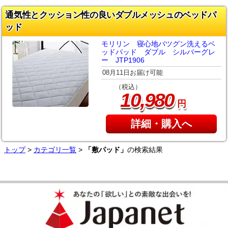
通気性とクッション性の良いダブルメッシュのベッドパ
ッド
モリリン 寝心地バツグン洗えるベ
ッドパッド ダブル シルバーグレ
ー JTP1906
08月11日お届け可能
（税込）
,
10
980
円
詳細・購入へ
トップ
>
カテゴリ一覧
>
「敷パッド」
の検索結果