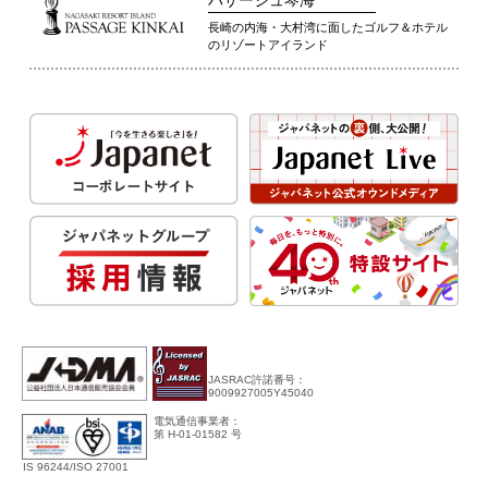
パサージュ琴海
長崎の内海・大村湾に面したゴルフ＆ホテル
のリゾートアイランド
JASRAC許諾番号：
9009927005Y45040
電気通信事業者：
第 H-01-01582 号
IS 96244/ISO 27001