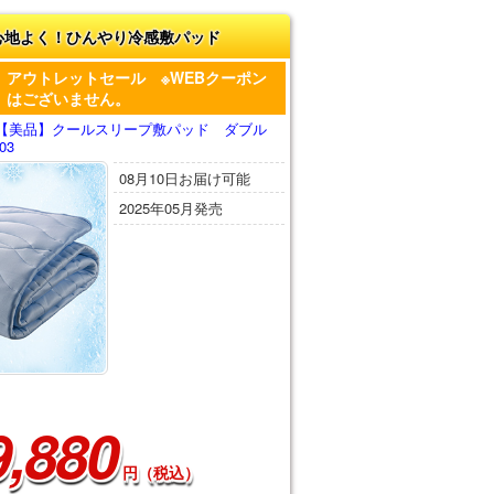
心地よく！ひんやり冷感敷パッド
アウトレットセール ※WEBクーポン
はございません。
【美品】クールスリープ敷パッド ダブル
03
08月10日お届け可能
2025年05月発売
9,880
円（税込）