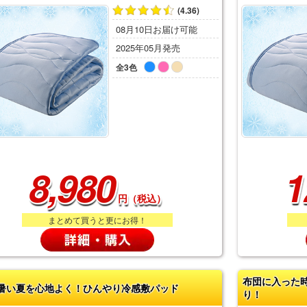
(4.36)
08月10日お届け可能
2025年05月発売
全3色
8,980
1
円（税込）
まとめて買うと更にお得！
布団に入った
暑い夏を心地よく！ひんやり冷感敷パッド
り！