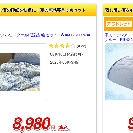
む夏の睡眠を快適に！夏の涼感寝具３点セット
蒸し暑い夏を
ス小杉 クール眠涼感3点セット S0031-3700-5700
帝人アクシア 
ブルー KBSX2
(4.22)
08月10日お届け可能
2025年05月発売
8,980
円（税込）