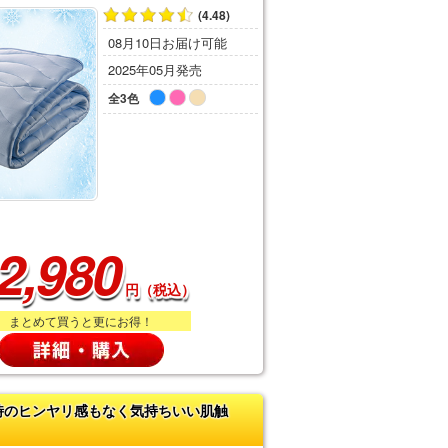
(4.48)
08月10日お届け可能
2025年05月発売
全3色
2,980
円（税込）
まとめて買うと更にお得！
時のヒンヤリ感もなく気持ちいい肌触