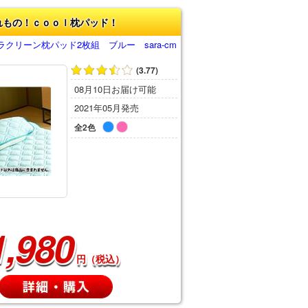
れもの！ｃｏｏｌ枕パッド！
クリーン枕パッド2枚組 ブルー sara-cm
(3.77)
08月10日お届け可能
2021年05月発売
全2色
1,980
円（税込）