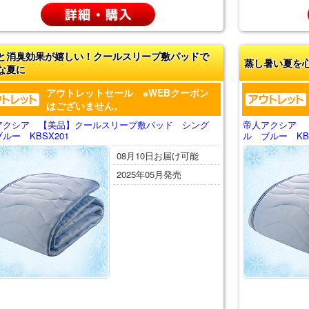
と消臭効果が嬉しい！クールスリープ敷パッドで
蒸し暑い夏を
な夏に
アウトレットセール ※WEBクーポン
はございません。
アクシア 【美品】クールスリープ敷パッド シング
帝人アクシア 
ルー KBSX201
ル ブルー KBS
08月10日お届け可能
2025年05月発売