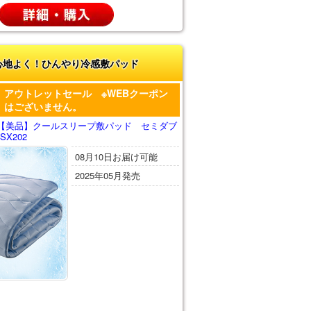
心地よく！ひんやり冷感敷パッド
アウトレットセール ※WEBクーポン
はございません。
【美品】クールスリープ敷パッド セミダブ
X202
08月10日お届け可能
2025年05月発売