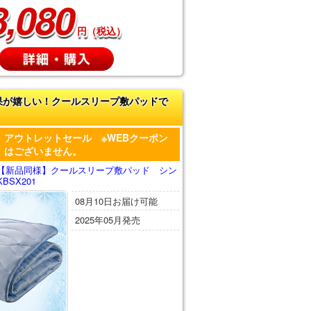
8,080
円（税込）
果が嬉しい！クールスリープ敷パッドで
アウトレットセール ※WEBクーポン
はございません。
【新品同様】クールスリープ敷パッド シン
SX201
08月10日お届け可能
2025年05月発売