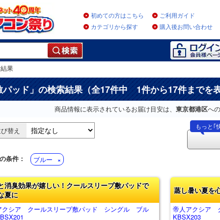
初めての方はこちら
ご利用ガイド
カテゴリから探す
購入後お問い合わせ
索結果
敷パッド
」の検索結果（全17件中 1件から17件までを
商品情報に表示されているお届け目安は、
東京都港区
へ
もっと｢
並び替え
の条件：
ブルー
と消臭効果が嬉しい！クールスリープ敷パッドで
蒸し暑い夏を
な夏に
アクシア クールスリープ敷パッド シングル ブル
帝人アクシア 
BSX201
KBSX203