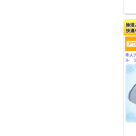
除湿
快適
帝人
ル ブ