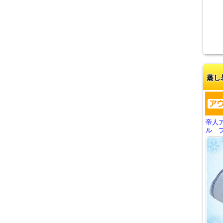
蒸し
帝人
ル ブ