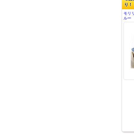
り！
モリ
ルー 