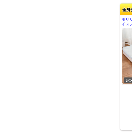
全身
モリ
イスブ