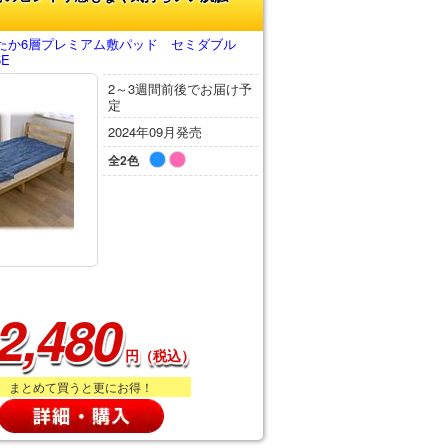
たか6層プレミアム敷パッド セミダブル
5E
2～3週間前後でお届け予
定
2024年09月発売
全2色
2,480
円（税込）
まとめて買うと更にお得！