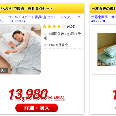
ひんやりで快適！寝具３点セット
一枚五役の優
リン コールドスピード寝具3点セット シングル ア
伊藤忠商事 サラ
ルー JTC100S
4060S BL
(4.06)
3～4週間前後でお届け予
定
2022年05月発売
13,980
円（税込）