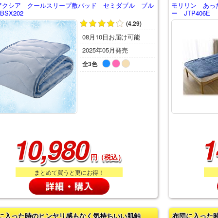
アクシア クールスリープ敷パッド セミダブル ブル
モリリン あっ
BSX202
ー JTP406E
(4.29)
08月10日お届け可能
2025年05月発売
全3色
10,980
1
円（税込）
まとめて買うと更にお得！
に入った時のヒンヤリ感もなく気持ちいい肌触
布団に入った