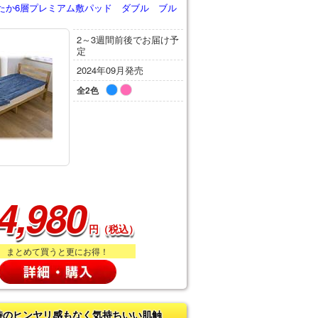
たか6層プレミアム敷パッド ダブル ブル
2～3週間前後でお届け予
定
2024年09月発売
全2色
4,980
円（税込）
まとめて買うと更にお得！
時のヒンヤリ感もなく気持ちいい肌触