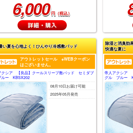
6,000
円（税込）
除湿と消臭効
暑い夏を心地よく！ひんやり冷感敷パッド
快適な夏に
アウトレットセール ※WEBクーポン
はございません。
アクシア 【良品】クールスリープ敷パッド セミダブ
帝人アクシア 
ルー KBSX202
グル ブルー KB
08月10日お届け可能
2025年05月発売