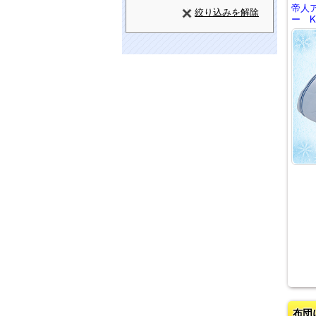
帝人
絞り込みを解除
ー K
布団