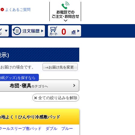
よくあるご質問
0
表示）
のお届けの場合です。
→お届け先を変更
快眠グッズ｣を探すなら
布団･寝具
カテゴリへ
全ての絞り込みを解除
心地よく！ひんやり冷感敷パッド
クールスリープ敷パッド ダブル ブルー