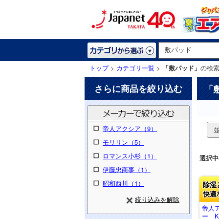
トップ
>
カテゴリ一覧
>
「敷パッド」
の検
さらに商品を絞り込む
「
帝人アクシア（9）
モリリン（5）
ロマンス小杉（1）
選択中
伊藤忠商事（1）
昭和西川（1）
除湿
快適
絞り込みを解除
帝人
ー K