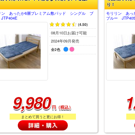
り！
リン あったか6層プレミアム敷パッド シングル ブ
モリリン あっ
JTP404E
ブルー JTP40
(4.50)
08月10日お届け可能
2024年09月発売
全2色
9,980
1
円（税込）
まとめて買うと更にお得！