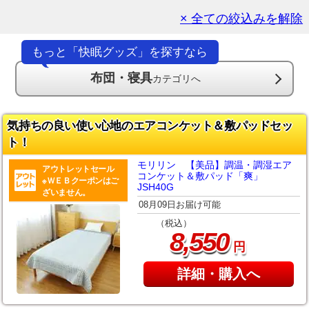
× 全ての絞込みを解除
もっと「快眠グッズ」を探すなら
布団・寝具
カテゴリへ
気持ちの良い使い心地のエアコンケット＆敷パッドセッ
ト！
モリリン 【美品】調温・調湿エア
アウトレットセール
コンケット＆敷パッド「爽」
※ＷＥＢクーポンはご
JSH40G
ざいません。
08月09日お届け可能
（税込）
,
8
550
円
詳細・購入へ