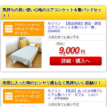
気持ちの良い使い心地のエアコンケット＆敷パッドセッ
ト！
モリリン 【新品同様】調温・調湿
アウトレットセール
エアコンケット＆敷パッド「爽」
※ＷＥＢクーポンはご
JSH40G
ざいません。
入荷次第でお届け予定
（税込）
,
9
000
円
詳細・購入へ
布団に入った時のヒンヤリ感もなく気持ちいい肌触り！
モリリン 【良品】あったか6層プレ
アウトレットセール
ミアム敷パッド ダブル シルバ
※ＷＥＢクーポンはご
ー JTP406G
ざいません。
入荷次第でお届け予定