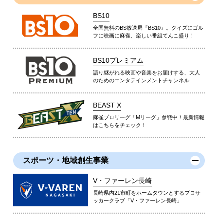
BS10
全国無料のBS放送局『BS10』。クイズにゴル
フに映画に麻雀、楽しい番組てんこ盛り！
BS10プレミアム
語り継がれる映画や音楽をお届けする、大人
のためのエンタテインメントチャンネル
BEAST X
麻雀プロリーグ「Mリーグ」参戦中！最新情報
はこちらをチェック！
スポーツ・地域創生事業
V・ファーレン長崎
長崎県内21市町をホームタウンとするプロサ
ッカークラブ「V・ファーレン長崎」