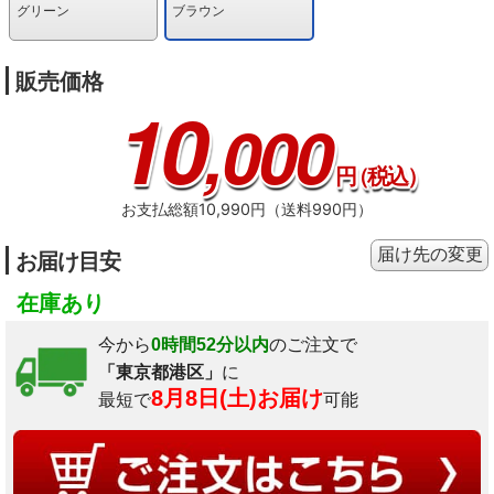
グリーン
ブラウン
販売価格
10
,000
円
（税込）
お支払総額10,990円（送料990円）
届け先の変更
お届け目安
在庫あり
今から
0時間52分以内
のご注文で
「東京都港区」
に
8月8日(土)お届け
最短で
可能