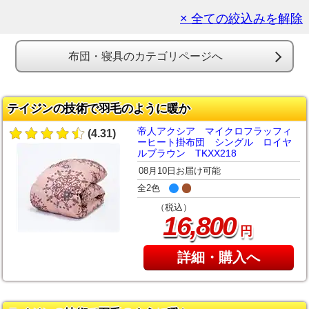
× 全ての絞込みを解除
布団・寝具のカテゴリページへ
テイジンの技術で羽毛のように暖か
帝人アクシア マイクロフラッフィ
(4.31)
ーヒート掛布団 シングル ロイヤ
ルブラウン TKXX218
08月10日お届け可能
全2色
（税込）
,
16
800
円
詳細・購入へ