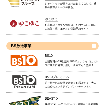
ジャパネットが磨き上げたおもてなしで、感
動の豪華クルーズ体験を。
ゆこゆこ
お客様の『良質な温泉旅』をお手伝い。国内
の旅館・宿・ホテルの宿泊予約サイト
BS放送事業
BS10
全国無料のBS放送局『BS10』。クイズにゴル
フに映画に麻雀、楽しい番組てんこ盛り！
BS10プレミアム
語り継がれる映画や音楽をお届けする、大人
のためのエンタテインメントチャンネル
BEAST X
麻雀プロリーグ「Mリーグ」参戦中！最新情報