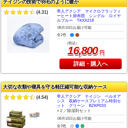
テイジンの技術で羽毛のように暖か
帝人アクシア マイクロフラッフィ
(4.31)
ーヒート掛布団 シングル ロイヤ
ルブルー TKXX218
08月10日お届け可能
全2色
（税込）
,
16
800
円
詳細・購入へ
大切な衣類や寝具を守る軽圧縮可能な収納ケース
帝人アクシア テイジン ベルオア
(4.54)
シス 収納ケースプレミアム特別セ
ット グリーン BZKP033
×２／除湿剤セット
08月10日お届け可能
全3色