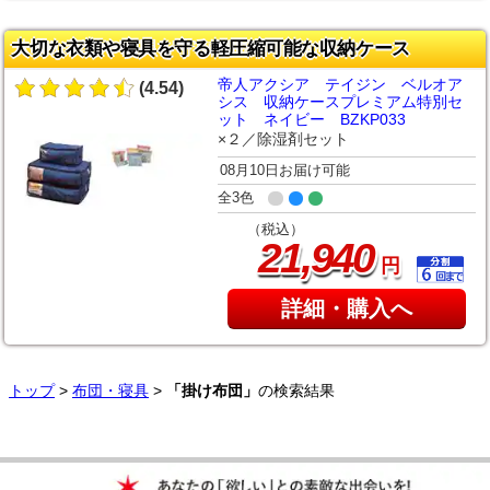
大切な衣類や寝具を守る軽圧縮可能な収納ケース
帝人アクシア テイジン ベルオア
(4.54)
シス 収納ケースプレミアム特別セ
ット ネイビー BZKP033
×２／除湿剤セット
08月10日お届け可能
全3色
（税込）
,
21
940
円
詳細・購入へ
トップ
>
布団・寝具
>
「掛け布団」
の検索結果