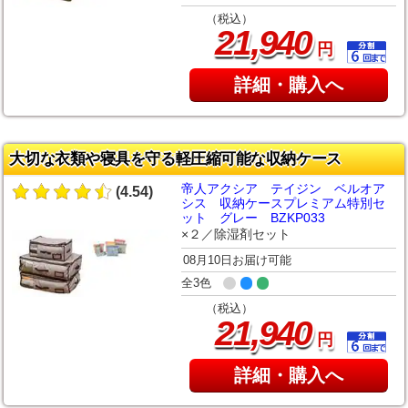
（税込）
,
21
940
円
詳細・購入へ
大切な衣類や寝具を守る軽圧縮可能な収納ケース
帝人アクシア テイジン ベルオア
(4.54)
シス 収納ケースプレミアム特別セ
ット グレー BZKP033
×２／除湿剤セット
08月10日お届け可能
全3色
（税込）
,
21
940
円
詳細・購入へ