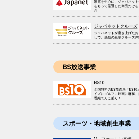
家電を中心に、ジャパネット
をもって厳選した商品だけを
介！
ジャパネットクルーズ
ジャパネットが磨き上げたお
しで、感動の豪華クルーズ体
BS放送事業
BS10
全国無料のBS放送局『BS10
イズにゴルフに映画に麻雀、
番組てんこ盛り！
スポーツ・地域創生事業
V・ファーレン長崎