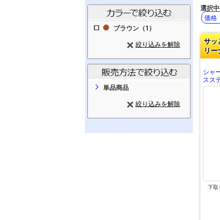
選択中
価格 
ブラウン（1）
サッ
絞り込みを解除
リー
シャー
スステ
単品商品
絞り込みを解除
下取