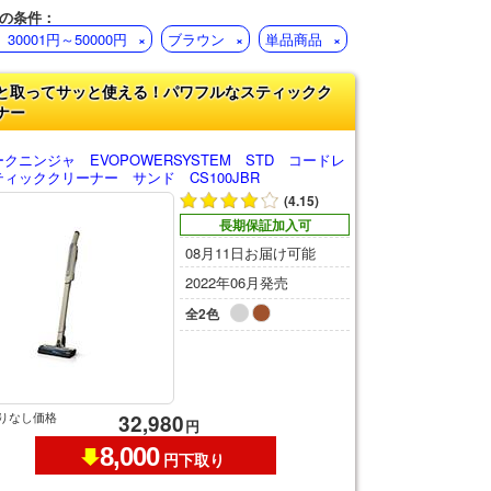
の条件：
30001円～50000円
ブラウン
単品商品
と取ってサッと使える！パワフルなスティックク
ナー
クニンジャ EVOPOWERSYSTEM STD コードレ
ィッククリーナー サンド CS100JBR
(4.15)
長期保証加入可
08月11日お届け可能
2022年06月発売
全2色
りなし価格
32,980
円
8,000
円下取り