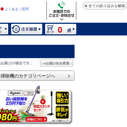
全ての絞り込みを解除
よくあるご質問
0
）
のお届けの場合です。
→お届け先を変更
掃除機のカテゴリページへ