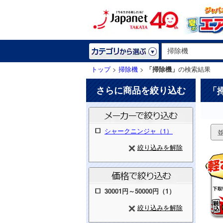
トップ
>
掃除機
>
「掃除機」
の検索結果
さらに商品を絞り込む
「
シャークニンジャ（1）
絞り込みを解除
30001円～50000円（1）
絞り込みを解除