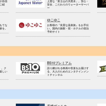
が自信
上質な「富士山の天然水」。安心・
ご紹
安全、こだわりのウォーターサーバ
ー
ゆこゆこ
お客様の『良質な温泉旅』をお手伝
もてな
い。国内の旅館・宿・ホテルの宿泊
験を。
予約サイト
BS10プレミアム
』。ク
語り継がれる映画や音楽をお届けす
楽しい
る、大人のためのエンタテインメン
トチャンネル
長崎ヴェルカ