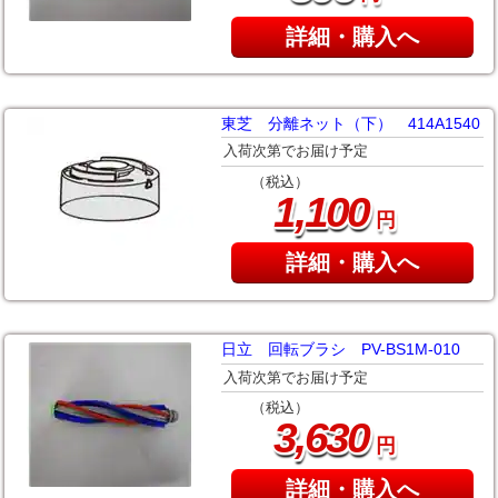
詳細・購入へ
東芝 分離ネット（下） 414A1540
入荷次第でお届け予定
（税込）
,
1
100
円
詳細・購入へ
日立 回転ブラシ PV-BS1M-010
入荷次第でお届け予定
（税込）
,
3
630
円
詳細・購入へ