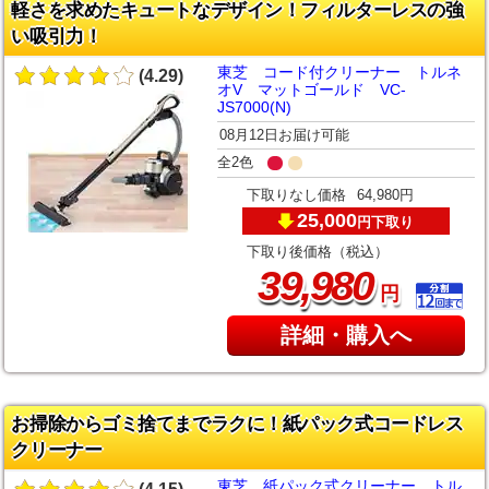
軽さを求めたキュートなデザイン！フィルターレスの強
い吸引力！
東芝 コード付クリーナー トルネ
(4.29)
オV マットゴールド VC-
JS7000(N)
08月12日お届け可能
全2色
下取りなし価格
64,980円
25,000
下取り
円
下取り後価格（税込）
,
39
980
円
詳細・購入へ
お掃除からゴミ捨てまでラクに！紙パック式コードレス
クリーナー
東芝 紙パック式クリーナー トル