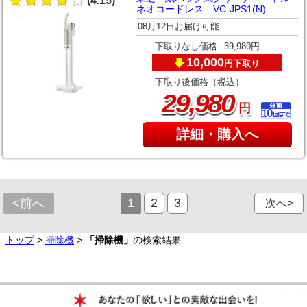
(4.15)
ネオコードレス VC-JPS1(N)
08月12日お届け可能
下取りなし価格
39,980円
10,000
下取り
円
下取り後価格（税込）
,
29
980
円
詳細・購入へ
1
2
3
<前へ
次へ>
トップ
>
掃除機
>
「掃除機」
の検索結果