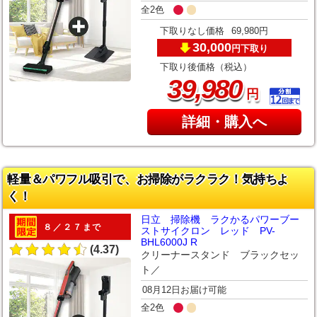
全2色
下取りなし価格
69,980円
30,000
下取り
円
下取り後価格（税込）
,
39
980
円
詳細・購入へ
軽量＆パワフル吸引で、お掃除がラクラク！気持ちよ
く！
日立 掃除機 ラクかるパワーブー
８／２７まで
ストサイクロン レッド PV-
BHL6000J R
(4.37)
クリーナースタンド ブラックセッ
ト／
08月12日お届け可能
全2色