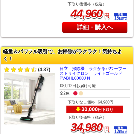
下取り後価格（税込）
,
44
960
円
詳細・購入へ
軽量＆パワフル吸引で、お掃除がラクラク！気持ちよ
く！
日立 掃除機 ラクかるパワーブー
(4.37)
ストサイクロン ライトゴールド
PV-BHL6000J N
08月12日お届け可能
全2色
下取りなし価格
64,980円
30,000
下取り
円
下取り後価格（税込）
,
34
980
円