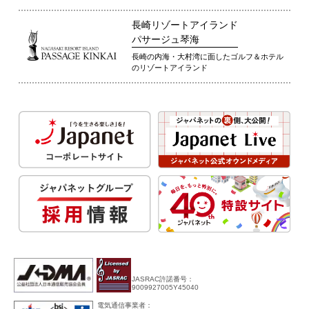
長崎リゾートアイランド
パサージュ琴海
長崎の内海・大村湾に面したゴルフ＆ホテル
のリゾートアイランド
JASRAC許諾番号：
9009927005Y45040
電気通信事業者：