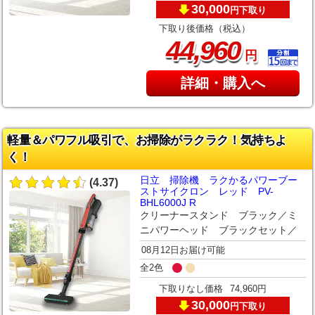
30,000
下取り
円
下取り後価格（税込）
,
44
960
円
詳細・購入へ
軽量＆パワフル吸引で、お掃除がラクラク！気持ちよ
く！
日立 掃除機 ラクかるパワーブー
(4.37)
ストサイクロン レッド PV-
BHL6000J R
クリーナースタンド ブラック／ミ
ニパワーヘッド ブラックセット／
08月12日お届け可能
全2色
下取りなし価格
74,960円
30,000
下取り
円