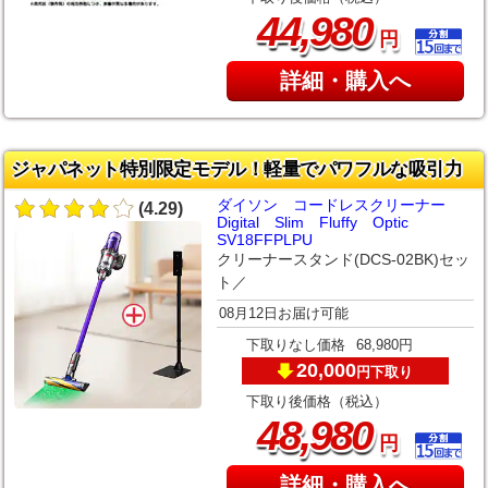
,
44
980
円
詳細・購入へ
ジャパネット特別限定モデル！軽量でパワフルな吸引力
ダイソン コードレスクリーナー
(4.29)
Digital Slim Fluffy Optic
SV18FFPLPU
クリーナースタンド(DCS-02BK)セッ
ト／
08月12日お届け可能
下取りなし価格
68,980円
20,000
下取り
円
下取り後価格（税込）
,
48
980
円
詳細・購入へ