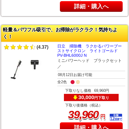
詳細・購入へ
軽量＆パワフル吸引で、お掃除がラクラク！気持ちよ
く！
日立 掃除機 ラクかるパワーブー
(4.37)
ストサイクロン ライトゴールド
PV-BHL6000J N
ミニパワーヘッド ブラックセット
／
08月12日お届け可能
全2色
下取りなし価格
69,960円
30,000
下取り
円
下取り後価格（税込）
,
39
960
円
詳細・購入へ