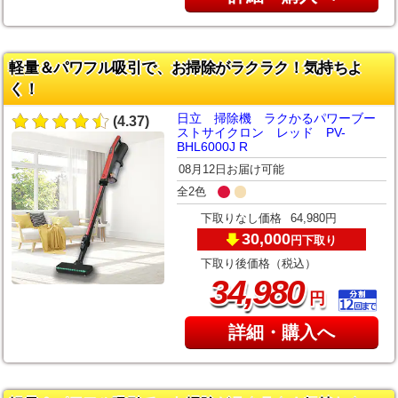
軽量＆パワフル吸引で、お掃除がラクラク！気持ちよ
く！
日立 掃除機 ラクかるパワーブー
(4.37)
ストサイクロン レッド PV-
BHL6000J R
08月12日お届け可能
全2色
下取りなし価格
64,980円
30,000
下取り
円
下取り後価格（税込）
,
34
980
円
詳細・購入へ