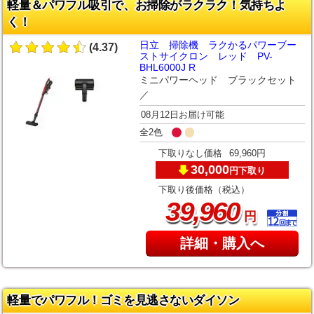
軽量＆パワフル吸引で、お掃除がラクラク！気持ちよ
く！
日立 掃除機 ラクかるパワーブー
(4.37)
ストサイクロン レッド PV-
BHL6000J R
ミニパワーヘッド ブラックセット
／
08月12日お届け可能
全2色
下取りなし価格
69,960円
30,000
下取り
円
下取り後価格（税込）
,
39
960
円
詳細・購入へ
軽量でパワフル！ゴミを見逃さないダイソン