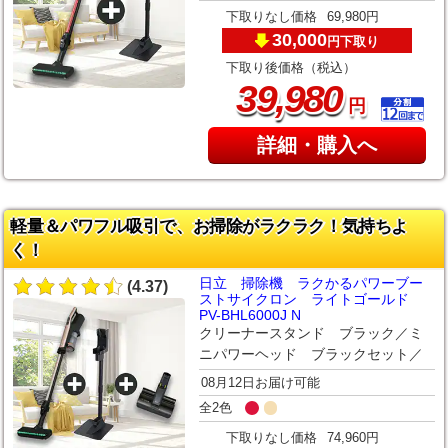
下取りなし価格
69,980円
30,000
下取り
円
下取り後価格（税込）
,
39
980
円
詳細・購入へ
軽量＆パワフル吸引で、お掃除がラクラク！気持ちよ
く！
日立 掃除機 ラクかるパワーブー
(4.37)
ストサイクロン ライトゴールド
PV-BHL6000J N
クリーナースタンド ブラック／ミ
ニパワーヘッド ブラックセット／
08月12日お届け可能
全2色
下取りなし価格
74,960円