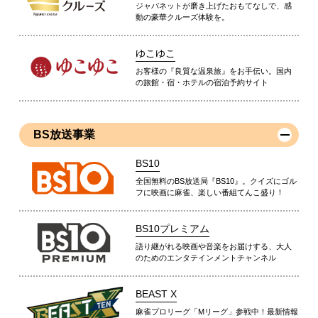
ジャパネットが磨き上げたおもてなしで、感
動の豪華クルーズ体験を。
ゆこゆこ
お客様の『良質な温泉旅』をお手伝い。国内
の旅館・宿・ホテルの宿泊予約サイト
BS放送事業
BS10
全国無料のBS放送局『BS10』。クイズにゴル
フに映画に麻雀、楽しい番組てんこ盛り！
BS10プレミアム
語り継がれる映画や音楽をお届けする、大人
のためのエンタテインメントチャンネル
BEAST X
麻雀プロリーグ「Mリーグ」参戦中！最新情報