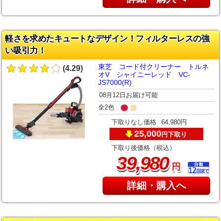
軽さを求めたキュートなデザイン！フィルターレスの強
い吸引力！
東芝 コード付クリーナー トルネ
(4.29)
オV シャイニーレッド VC-
JS7000(R)
08月12日お届け可能
全2色
下取りなし価格
64,980円
25,000
下取り
円
下取り後価格（税込）
,
39
980
円
詳細・購入へ