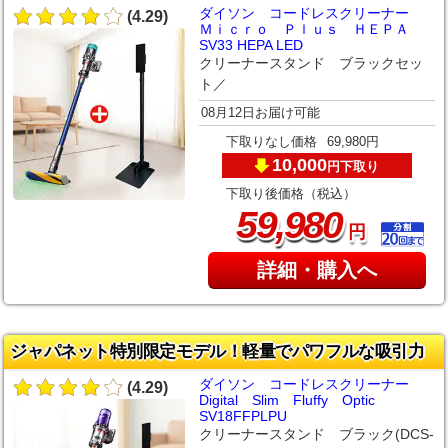
ダイソン コードレスクリーナー
(4.29)
Ｍｉｃｒｏ Ｐｌｕｓ ＨＥＰＡ
SV33 HEPA LED
クリーナースタンド ブラックセッ
ト／
08月12日お届け可能
下取りなし価格
69,980円
10,000
下取り
円
下取り後価格（税込）
,
59
980
円
詳細・購入へ
ジャパネット特別限定モデル！軽量でパワフルな吸引力
ダイソン コードレスクリーナー
(4.29)
Digital Slim Fluffy Optic
SV18FFPLPU
クリーナースタンド ブラック(DCS-