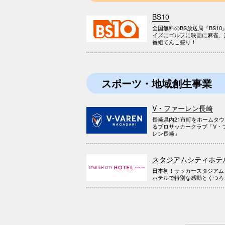
BS10
全国無料のBS放送局『BS10
イズにゴルフに映画に麻雀、
番組てんこ盛り！
スポーツ・地域創生事業
V・ファーレン長崎
長崎県内21市町をホームタ
るプロサッカークラブ「V・
レン長崎」
スタジアムシティホテ
日本初！サッカースタジアム
ホテルで特別な感動とくつろ