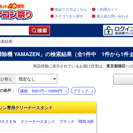
初めての方はこちら
ご利用ガイド
カテゴリから探す
購入後お問い合わせ
検索結果
掃除機 YAMAZEN
」の検索結果（全1件中 1件から1件
商品情報に表示されているお届け目安は、
東京都港区
へ
並び替え
の条件：
価格 5001円～10000円
ブラック
ソン専用クリーナースタンド
ＡＺＥＮ クリーナースタンド ブラック RDS-3(B