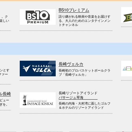
BS10プレミアム
』。ク
語り継がれる映画や音楽をお届けす
楽しい
る、大人のためのエンタテインメン
トチャンネル
長崎ヴェルカ
ウンとす
長崎初のプロバスケットボールクラ
ファー
ブ「長崎ヴェルカ」
長崎リゾートアイランド
ル長崎
パサージュ琴海
ビュー
長崎の内海・大村湾に面したゴルフ
ぎを。
＆ホテルのリゾートアイランド