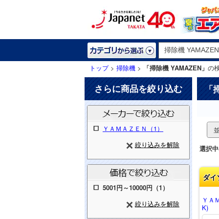
トップ
>
掃除機
>
「掃除機 YAMAZEN」
の
さらに商品を絞り込む
「
ＹＡＭＡＺＥＮ（1）
絞り込みを解除
選択中
ダイ
5001円～10000円（1）
ＹＡＭ
絞り込みを解除
K)