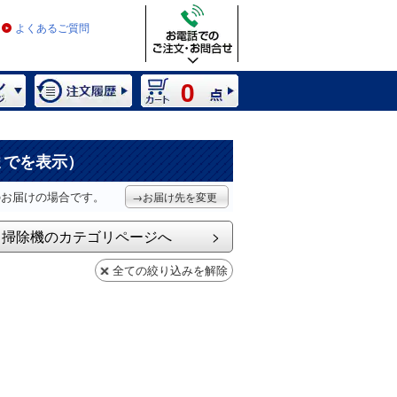
よくあるご質問
0
までを表示）
のお届けの場合です。
→お届け先を変更
掃除機のカテゴリページへ
全ての絞り込みを解除