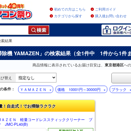
初めての方はこちら
ご利用ガイド
カテゴリから探す
購入後お問い合わせ
検索結果
掃除機 YAMAZEN
」の検索結果（全1件中 1件から1件
商品情報に表示されているお届け目安は、
東京都港区
へ
並び替え
の条件：
ＹＡＭＡＺＥＮ
価格 10001円～30000円
ブラック
量！自走式！でお掃除ラクラク
ＭＡＺＥＮ 軽量コードレススティッククリーナー ブ
JMC-PL40(B)