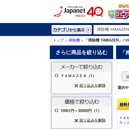
トップ
>
掃除機
>
「掃除機 YAMAZEN」
の
さらに商品を絞り込む
「
ＹＡＭＡＺＥＮ（1）
絞り込みを解除
選択中
超軽
10001円～30000円（1）
ＹＡ
絞り込みを解除
ラック 