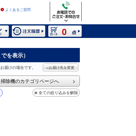
よくあるご質問
0
までを表示）
のお届けの場合です。
→お届け先を変更
掃除機のカテゴリページへ
全ての絞り込みを解除