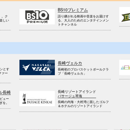
BS10プレミアム
』。ク
語り継がれる映画や音楽をお届けす
楽しい
る、大人のためのエンタテインメン
トチャンネル
長崎ヴェルカ
ウンとす
長崎初のプロバスケットボールクラ
ファー
ブ「長崎ヴェルカ」
長崎リゾートアイランド
ル長崎
パサージュ琴海
ビュー
長崎の内海・大村湾に面したゴルフ
ぎを。
＆ホテルのリゾートアイランド