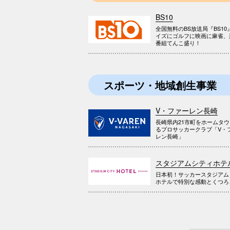
BS10
全国無料のBS放送局『BS10
イズにゴルフに映画に麻雀、
番組てんこ盛り！
スポーツ・地域創生事業
V・ファーレン長崎
長崎県内21市町をホームタ
るプロサッカークラブ「V・
レン長崎」
スタジアムシティホテ
日本初！サッカースタジアム
ホテルで特別な感動とくつろ