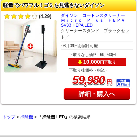
軽量でパワフル！ゴミを見逃さないダイソン
ダイソン コードレスクリーナー
(4.29)
Ｍｉｃｒｏ Ｐｌｕｓ ＨＥＰＡ
SV33 HEPA LED
クリーナースタンド ブラックセッ
ト／
08月09日お届け可能
下取りなし価格
69,980円
10,000
下取り
円
下取り後価格（税込）
,
59
980
円
詳細・購入へ
トップ
>
掃除機
>
「掃除機 LED」
の検索結果