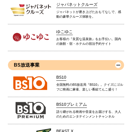
ジャパネットクルーズ
ジャパネットが磨き上げたおもてなしで、感
動の豪華クルーズ体験を。
ゆこゆこ
お客様の『良質な温泉旅』をお手伝い。国内
の旅館・宿・ホテルの宿泊予約サイト
BS放送事業
BS10
全国無料のBS放送局『BS10』。クイズにゴル
フに映画に麻雀、楽しい番組てんこ盛り！
BS10プレミアム
語り継がれる映画や音楽をお届けする、大人
のためのエンタテインメントチャンネル
BEAST X