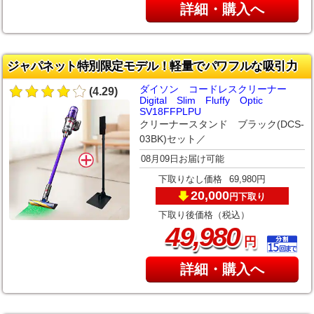
詳細・購入へ
ジャパネット特別限定モデル！軽量でパワフルな吸引力
ダイソン コードレスクリーナー
(4.29)
Digital Slim Fluffy Optic
SV18FFPLPU
クリーナースタンド ブラック(DCS-
03BK)セット／
08月09日お届け可能
下取りなし価格
69,980円
20,000
下取り
円
下取り後価格（税込）
,
49
980
円
詳細・購入へ