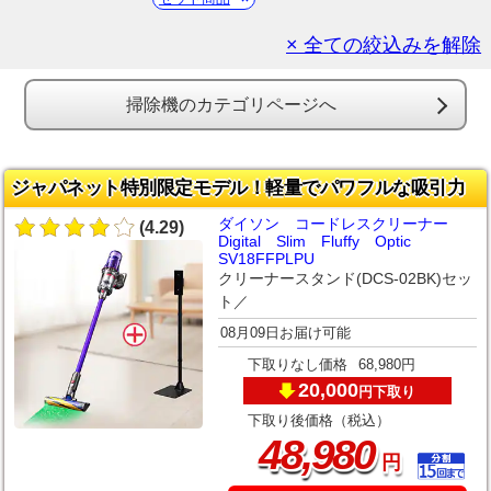
× 全ての絞込みを解除
掃除機のカテゴリページへ
ジャパネット特別限定モデル！軽量でパワフルな吸引力
ダイソン コードレスクリーナー
(4.29)
Digital Slim Fluffy Optic
SV18FFPLPU
クリーナースタンド(DCS-02BK)セッ
ト／
08月09日お届け可能
下取りなし価格
68,980円
20,000
下取り
円
下取り後価格（税込）
,
48
980
円