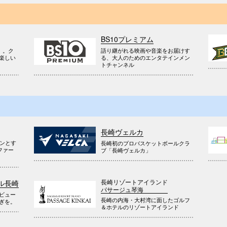
BS10プレミアム
』。ク
語り継がれる映画や音楽をお届けす
楽しい
る、大人のためのエンタテインメン
トチャンネル
長崎ヴェルカ
ウンとす
長崎初のプロバスケットボールクラ
ファー
ブ「長崎ヴェルカ」
長崎リゾートアイランド
ル長崎
パサージュ琴海
ビュー
長崎の内海・大村湾に面したゴルフ
ぎを。
＆ホテルのリゾートアイランド