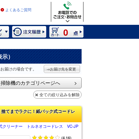
よくあるご質問
0
表示）
のお届けの場合です。
→お届け先を変更
掃除機のカテゴリページへ
全ての絞り込みを解除
ミ捨てまでラクに！紙パック式コードレ
式クリーナー トルネオコードレス VC-JP
(4.16)