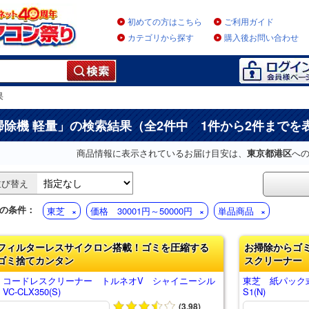
初めての方はこちら
ご利用ガイド
カテゴリから探す
購入後お問い合わせ
果
掃除機 軽量
」の検索結果（全2件中 1件から2件までを
商品情報に表示されているお届け目安は、
東京都港区
へ
並び替え
の条件：
東芝
価格 30001円～50000円
単品商品
フィルターレスサイクロン搭載！ゴミを圧縮する
お掃除からゴ
ゴミ捨てカンタン
スクリーナー
 コードレスクリーナー トルネオV シャイニーシル
東芝 紙パック
C-CLX350(S)
S1(N)
(3.98)