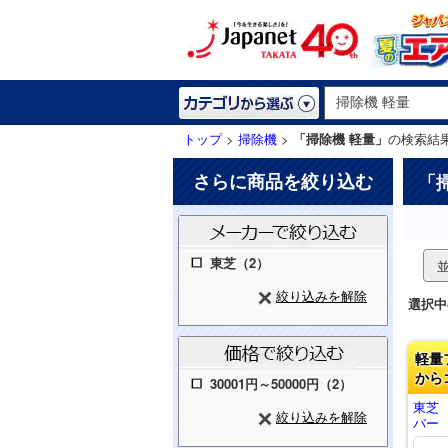
トップ
>
掃除機
>
「掃除機 軽量」
の検索結
さらに商品を絞り込む
「
東芝（2）
絞り込みを解除
選択中
軽量
から
30001円～50000円（2）
東芝
絞り込みを解除
バー V