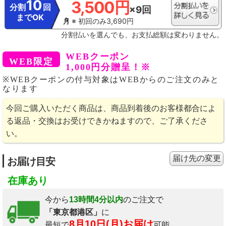
10
3,500円
分割
回
×9回
までOK
※ 初回のみ3,690円
分割払いを選んでも、お支払総額は変わりません。
WEBクーポン
1,000円分贈呈！※
※WEBクーポンの付与対象はWEBからのご注文のみと
なります
今回ご購入いただく商品は、商品到着後のお客様都合によ
る返品・交換はお受けできかねますので、ご了承くださ
い。
届け先の変更
お届け目安
在庫あり
今から
13時間4分以内
のご注文で
「東京都港区」
に
8月10日(月)お届け
最短で
可能