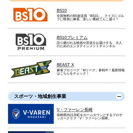
BS10
全国無料のBS放送局『BS10』。クイズにゴル
フに映画に麻雀、楽しい番組てんこ盛り！
BS10プレミアム
語り継がれる映画や音楽をお届けする、大人
のためのエンタテインメントチャンネル
BEAST X
麻雀プロリーグ「Mリーグ」参戦中！最新情報
はこちらをチェック！
スポーツ・地域創生事業
V・ファーレン長崎
長崎県内21市町をホームタウンとするプロサ
ッカークラブ「V・ファーレン長崎」