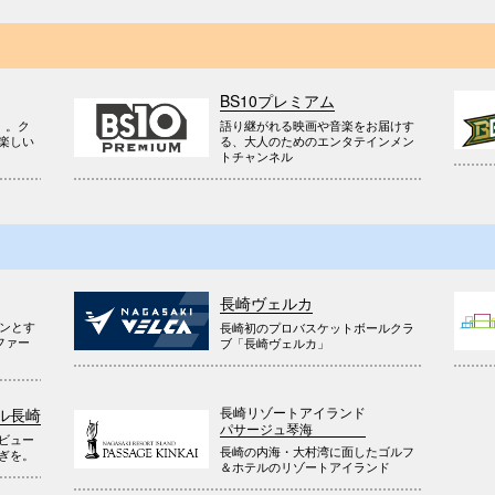
BS10プレミアム
』。ク
語り継がれる映画や音楽をお届けす
楽しい
る、大人のためのエンタテインメン
トチャンネル
長崎ヴェルカ
ウンとす
長崎初のプロバスケットボールクラ
ファー
ブ「長崎ヴェルカ」
長崎リゾートアイランド
ル長崎
パサージュ琴海
ビュー
長崎の内海・大村湾に面したゴルフ
ぎを。
＆ホテルのリゾートアイランド