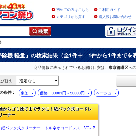
初めての方はこちら
ご利用ガイド
カテゴリから探す
購入後お問い合わせ
果
掃除機 軽量
」の検索結果（全1件中 1件から1件までを
商品情報に表示されているお届け目安は、
東京都港区
へ
並び替え
の条件：
東芝
価格 30001円～50000円
ベージュ
除からゴミ捨てまでラクに！紙パック式コードレ
リーナー
 紙パック式クリーナー トルネオコードレス VC-JP