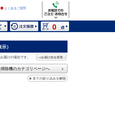
よくあるご質問
0
表示）
のお届けの場合です。
→お届け先を変更
掃除機のカテゴリページへ
全ての絞り込みを解除