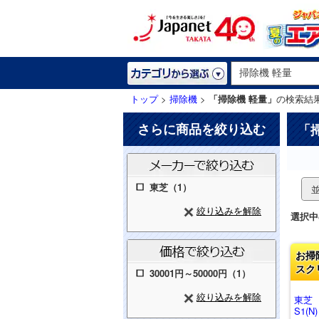
トップ
>
掃除機
>
「掃除機 軽量」
の検索結
さらに商品を絞り込む
「
東芝（1）
絞り込みを解除
選択中
お掃
スク
30001円～50000円（1）
絞り込みを解除
東芝
S1(N)