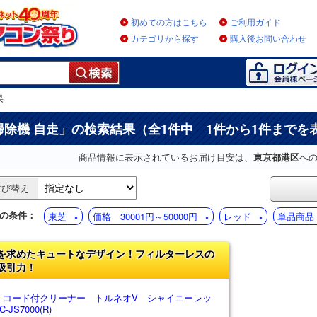
初めての方はこちら
ご利用ガイド
カテゴリから探す
購入後お問い合わせ
果
掃除機 自走
」の検索結果（全1件中 1件から1件までを
商品情報に表示されているお届け目安は、
東京都港区
へ
並び替え
の条件：
東芝
価格 30001円～50000円
レッド
単品商品
を求めたキュートなデザイン！フィルターレスの
吸引力！
 コード付クリーナー トルネオV シャイニーレッ
-JS7000(R)