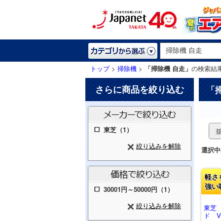
トップ
>
掃除機
>
「掃除機 自走」
の検索結
さらに商品を絞り込む
「
東芝（1）
絞り込みを解除
選択中
軽さ
強い
30001円～50000円（1）
絞り込みを解除
東芝
ド VC