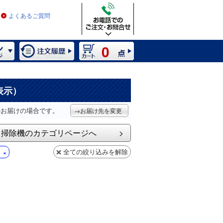
よくあるご質問
0
表示）
のお届けの場合です。
→お届け先を変更
掃除機のカテゴリページへ
全ての絞り込みを解除