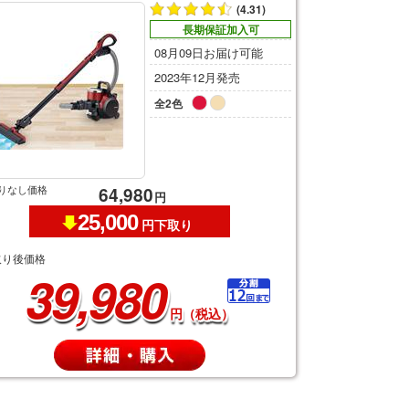
(4.31)
長期保証加入可
08月09日お届け可能
2023年12月発売
全2色
りなし価格
64,980
円
25,000
円下取り
取り後価格
39,980
円（税込）