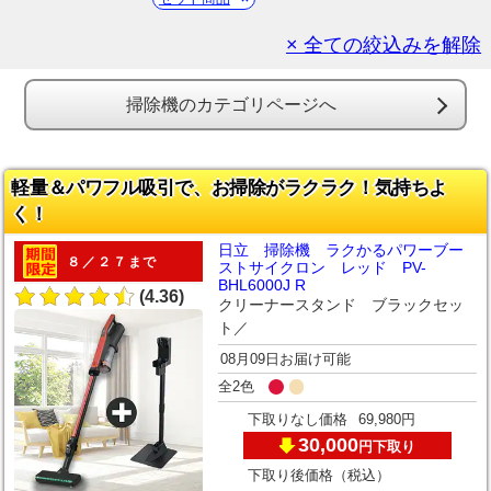
× 全ての絞込みを解除
掃除機のカテゴリページへ
軽量＆パワフル吸引で、お掃除がラクラク！気持ちよ
く！
日立 掃除機 ラクかるパワーブー
８／２７まで
ストサイクロン レッド PV-
BHL6000J R
(4.36)
クリーナースタンド ブラックセッ
ト／
08月09日お届け可能
全2色
下取りなし価格
69,980円
30,000
下取り
円
下取り後価格（税込）