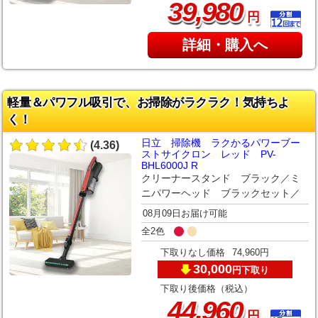
,
39
980
円
詳細・購入へ
軽量＆パワフル吸引で、お掃除がラクラク！気持ちよ
く！
日立 掃除機 ラクかるパワーブー
(4.36)
ストサイクロン レッド PV-
BHL6000J R
クリーナースタンド ブラック／ミ
ニパワーヘッド ブラックセット／
08月09日お届け可能
全2色
下取りなし価格
74,960円
30,000
下取り
円
下取り後価格（税込）
,
44
960
円