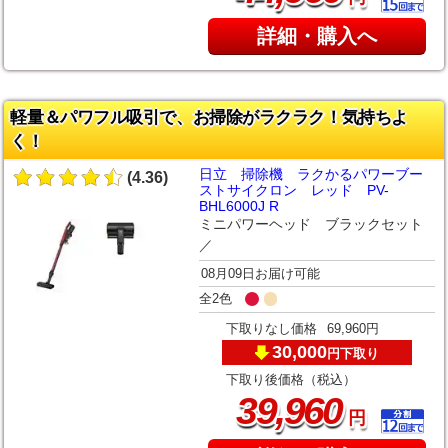
詳細・購入へ
軽量＆パワフル吸引で、お掃除がラクラク！気持ちよ
く！
日立 掃除機 ラクかるパワーブー
(4.36)
ストサイクロン レッド PV-
BHL6000J R
ミニパワーヘッド ブラックセット
／
08月09日お届け可能
全2色
下取りなし価格
69,960円
30,000
下取り
円
下取り後価格（税込）
,
39
960
円