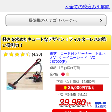
× 全ての絞込みを解除
掃除機のカテゴリページへ
軽さを求めたキュートなデザイン！フィルターレスの強
い吸引力！
東芝 コード付クリーナー トルネ
(4.30)
オV シャイニーレッド VC-
JS7000(R)
08月11日お届け可能
全2色
下取りなし価格
64,980円
25,000
下取り
円
下取り後価格（税込）
,
39
980
円