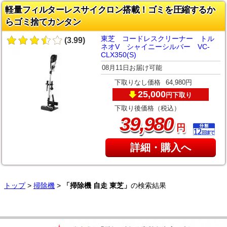
軽量フィルターレスサイクロン搭載！ゴミを圧縮するか
らゴミ捨てカンタン
東芝 コードレスクリーナー トル
(3.99)
ネオV シャイニーシルバー VC-
CLX350(S)
08月11日お届け可能
下取りなし価格
64,980円
25,000
下取り
円
下取り後価格（税込）
,
39
980
円
詳細・購入へ
トップ
>
掃除機
>
「掃除機 自走 東芝」
の検索結果