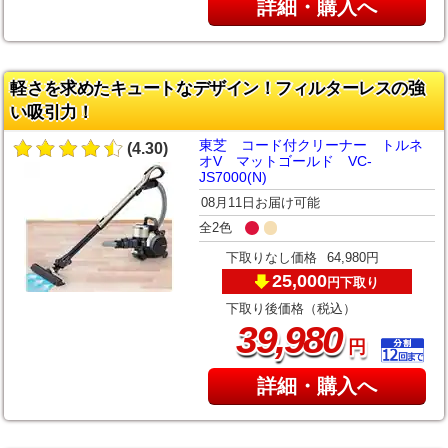
詳細・購入へ
軽さを求めたキュートなデザイン！フィルターレスの強
い吸引力！
東芝 コード付クリーナー トルネ
(4.30)
オV マットゴールド VC-
JS7000(N)
08月11日お届け可能
全2色
下取りなし価格
64,980円
25,000
下取り
円
下取り後価格（税込）
,
39
980
円
詳細・購入へ