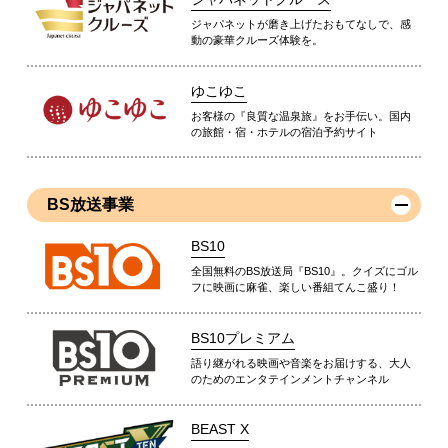
ジャパネットが磨き上げたおもてなしで、感
動の豪華クルーズ体験を。
ゆこゆこ
お客様の『良質な温泉旅』をお手伝い。国内
の旅館・宿・ホテルの宿泊予約サイト
BS放送事業
BS10
全国無料のBS放送局『BS10』。クイズにゴル
フに映画に麻雀、楽しい番組てんこ盛り！
BS10プレミアム
語り継がれる映画や音楽をお届けする、大人
のためのエンタテインメントチャンネル
BEAST X