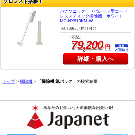
クロミスト搭載！
パナソニック セパレート型コード
レススティック掃除機 ホワイト
MC-NX810KM-W
08月09日お届け可能
（税込）
,
79
200
円
詳細・購入へ
トップ
>
掃除機
>
「掃除機 紙パック」
の検索結果