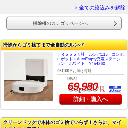
× 全ての絞込みを解除
掃除機のカテゴリページへ
掃除からゴミ捨てまで全自動のルンバ
ｉＲｏｂｏｔ社 ルンバ115 コンボ
ロボット＋AutoEmpty充電ステーシ
ョン ホワイト Y454260
08月09日お届け可能
（税込）
,
69
980
円
詳細・購入へ
クリーンドックで本体のゴミ捨ていらず！さらに、マイ