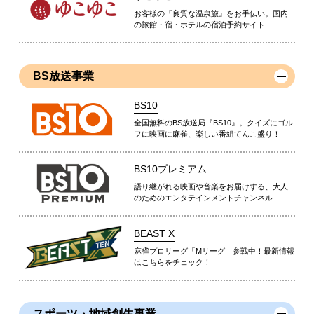
お客様の『良質な温泉旅』をお手伝い。国内
の旅館・宿・ホテルの宿泊予約サイト
BS放送事業
BS10
全国無料のBS放送局『BS10』。クイズにゴル
フに映画に麻雀、楽しい番組てんこ盛り！
BS10プレミアム
語り継がれる映画や音楽をお届けする、大人
のためのエンタテインメントチャンネル
BEAST X
麻雀プロリーグ「Mリーグ」参戦中！最新情報
はこちらをチェック！
スポーツ・地域創生事業