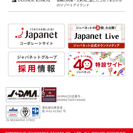
長崎の内海・大村湾に面したゴルフ＆ホテル
のリゾートアイランド
JASRAC許諾番号：
9009927005Y45040
電気通信事業者：
第 H-01-01582 号
IS 96244/ISO 27001