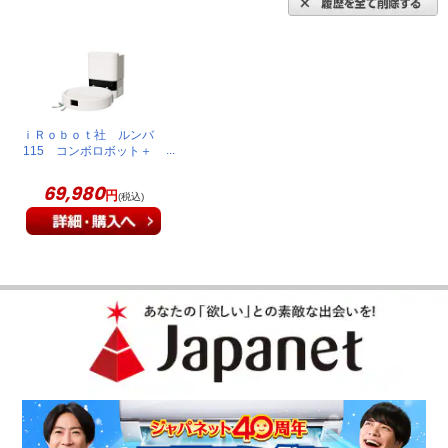
ｉＲｏｂｏｔ社 ルンバ
115 コンボロボット＋
AutoEmpty充電ステーショ
ン ホワイト Y454260
69,980
円
(税込)