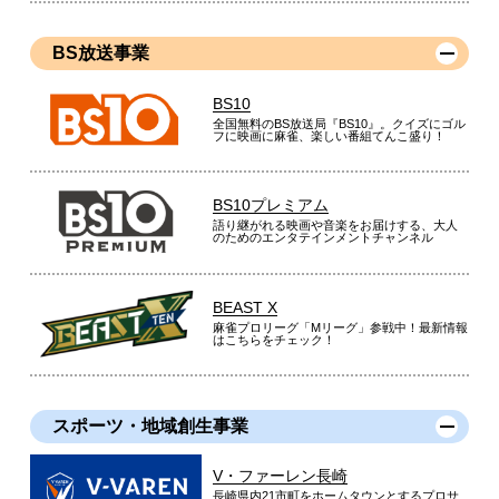
BS放送事業
BS10
全国無料のBS放送局『BS10』。クイズにゴル
フに映画に麻雀、楽しい番組てんこ盛り！
BS10プレミアム
語り継がれる映画や音楽をお届けする、大人
のためのエンタテインメントチャンネル
BEAST X
麻雀プロリーグ「Mリーグ」参戦中！最新情報
はこちらをチェック！
スポーツ・地域創生事業
V・ファーレン長崎
長崎県内21市町をホームタウンとするプロサ