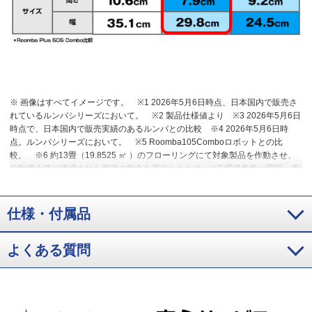
※ 画像はすべてイメージです。
※1 2026年5月6日時点、日本国内で販売さ
れているルンバシリーズにおいて。
※2 製品仕様値より
※3 2026年5月6日
時点で、日本国内で販売実績のあるルンバとの比較
※4 2026年5月6日時
点。ルンバシリーズにおいて。
※5 Roomba105Comboロボットとの比
較。
※6 約13畳（19.8525 ㎡ ）のフローリングにて対象製品を作動させ、
自動停止後に清掃された面積の割合を算出したもの
※7 環境条件（照明・床
材の色や質感・段差形状）によっては段差として認識されず、そのまま下降
する場合があります。
※8 北米での標準的なフロアサイズ1,300平方フィー
トの面積において、90日間で合計105.2gのゴミが蓄積されると算出。
仕様・付属品
よくある質問