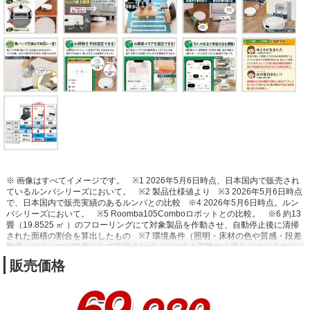
※ 画像はすべてイメージです。
※1 2026年5月6日時点、日本国内で販売され
ているルンバシリーズにおいて。
※2 製品仕様値より
※3 2026年5月6日時点
で、日本国内で販売実績のあるルンバとの比較
※4 2026年5月6日時点。ルン
バシリーズにおいて。
※5 Roomba105Comboロボットとの比較。
※6 約13
畳（19.8525 ㎡ ）のフローリングにて対象製品を作動させ、自動停止後に清掃
された面積の割合を算出したもの
※7 環境条件（照明・床材の色や質感・段差
形状）によっては段差として認識されず、そのまま下降する場合があります。
※8 北米での標準的なフロアサイズ1,300平方フィートの面積において、90日間
販売価格
で合計105.2gのゴミが蓄積されると算出。
69