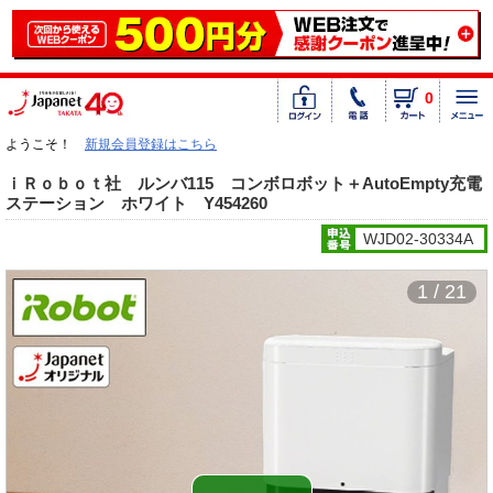
0
ようこそ！
新規会員登録はこちら
ｉＲｏｂｏｔ社 ルンバ115 コンボロボット＋AutoEmpty充電
ステーション ホワイト Y454260
WJD02-30334A
1 / 21