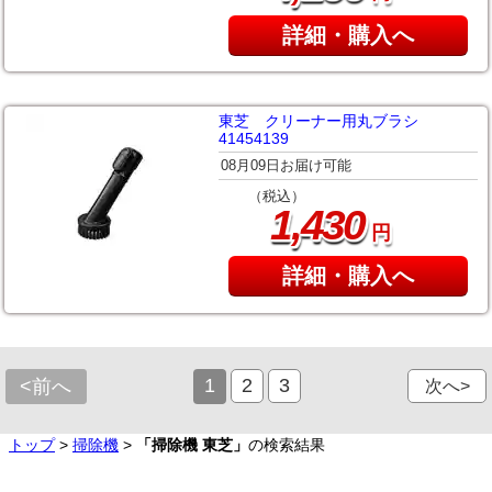
詳細・購入へ
東芝 クリーナー用丸ブラシ
41454139
08月09日お届け可能
（税込）
,
1
430
円
詳細・購入へ
1
2
3
<前へ
次へ>
トップ
>
掃除機
>
「掃除機 東芝」
の検索結果