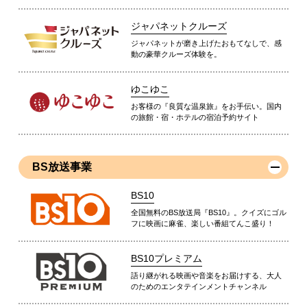
ジャパネットクルーズ
ジャパネットが磨き上げたおもてなしで、感
動の豪華クルーズ体験を。
ゆこゆこ
お客様の『良質な温泉旅』をお手伝い。国内
の旅館・宿・ホテルの宿泊予約サイト
BS放送事業
BS10
全国無料のBS放送局『BS10』。クイズにゴル
フに映画に麻雀、楽しい番組てんこ盛り！
BS10プレミアム
語り継がれる映画や音楽をお届けする、大人
のためのエンタテインメントチャンネル