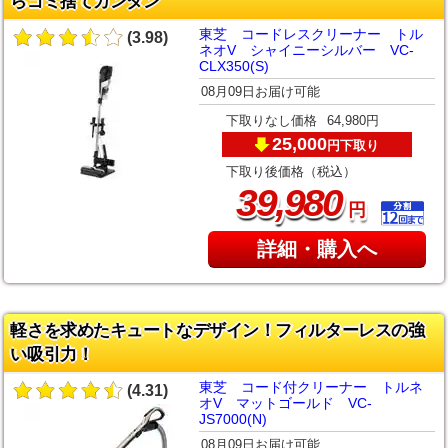
らゴミ捨てカンタン
東芝 コードレスクリーナー トル
(3.98)
ネオV シャイニーシルバー VC-
CLX350(S)
08月09日お届け可能
下取りなし価格
64,980円
25,000
下取り
円
下取り後価格（税込）
,
39
980
円
詳細・購入へ
軽さを求めたキュートなデザイン！フィルターレスの強
い吸引力！
東芝 コード付クリーナー トルネ
(4.31)
オV マットゴールド VC-
JS7000(N)
08月09日お届け可能