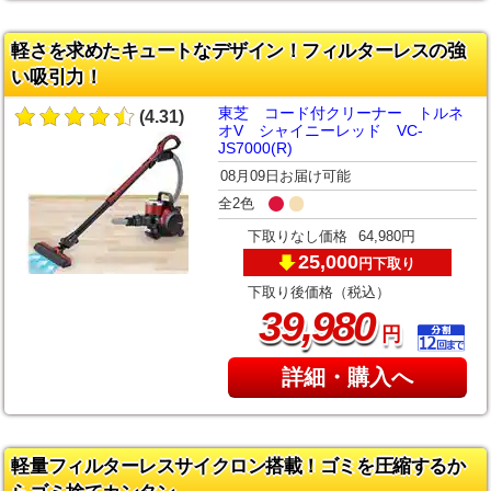
軽さを求めたキュートなデザイン！フィルターレスの強
い吸引力！
東芝 コード付クリーナー トルネ
(4.31)
オV シャイニーレッド VC-
JS7000(R)
08月09日お届け可能
全2色
下取りなし価格
64,980円
25,000
下取り
円
下取り後価格（税込）
,
39
980
円
詳細・購入へ
軽量フィルターレスサイクロン搭載！ゴミを圧縮するか