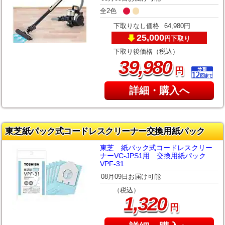
全2色
下取りなし価格
64,980円
25,000
下取り
円
下取り後価格（税込）
,
39
980
円
詳細・購入へ
東芝紙パック式コードレスクリーナー交換用紙パック
東芝 紙パック式コードレスクリー
ナーVC-JPS1用 交換用紙パック
VPF-31
08月09日お届け可能
（税込）
,
1
320
円