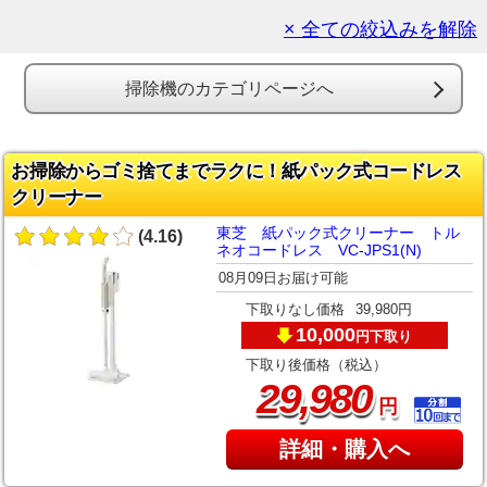
× 全ての絞込みを解除
掃除機のカテゴリページへ
お掃除からゴミ捨てまでラクに！紙パック式コードレス
クリーナー
東芝 紙パック式クリーナー トル
(4.16)
ネオコードレス VC-JPS1(N)
08月09日お届け可能
下取りなし価格
39,980円
10,000
下取り
円
下取り後価格（税込）
,
29
980
円
詳細・購入へ