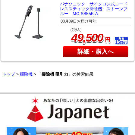
パナソニック サイクロン式コード
レススティック掃除機 ストーンブ
ルー MC-SB55K-A
08月09日お届け可能
（税込）
,
49
500
円
詳細・購入へ
トップ
>
掃除機
>
「掃除機 吸引力」
の検索結果