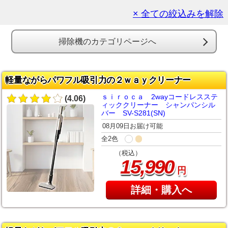
× 全ての絞込みを解除
掃除機のカテゴリページへ
軽量ながらパワフル吸引力の２ｗａｙクリーナー
ｓｉｒｏｃａ 2wayコードレスステ
(4.06)
ィッククリーナー シャンパンシル
バー SV-S281(SN)
08月09日お届け可能
全2色
（税込）
,
15
990
円
詳細・購入へ