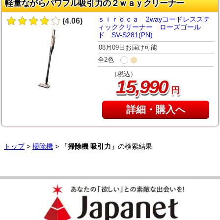
軽量ながらパワフル吸引力の２ｗａｙクリーナー
ｓｉｒｏｃａ 2wayコードレスステ
(4.06)
ィッククリーナー ローズゴール
ド SV-S281(PN)
08月09日お届け可能
全2色
（税込）
,
15
990
円
詳細・購入へ
トップ
>
掃除機
>
「掃除機 吸引力」
の検索結果