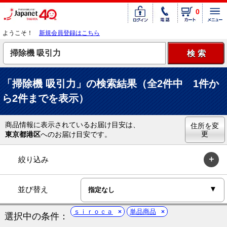
0
ようこそ！
新規会員登録はこちら
「掃除機 吸引力」の検索結果（全2件中 1件か
ら2件までを表示）
商品情報に表示されているお届け目安は、
住所を変
更
東京都港区
へのお届け目安です。
絞り込み
並び替え
ｓｉｒｏｃａ
単品商品
選択中の条件：