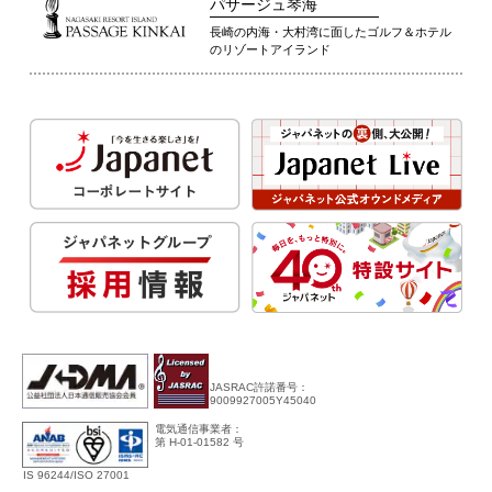
パサージュ琴海
長崎の内海・大村湾に面したゴルフ＆ホテル
のリゾートアイランド
JASRAC許諾番号：
9009927005Y45040
電気通信事業者：
第 H-01-01582 号
IS 96244/ISO 27001