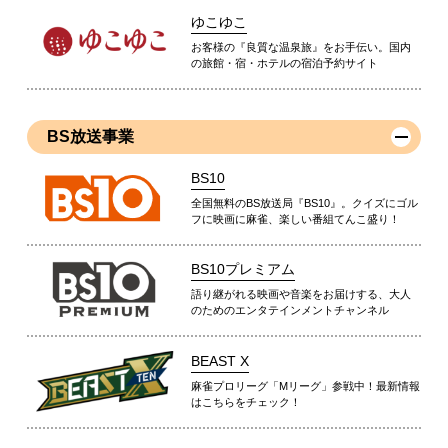
ゆこゆこ
お客様の『良質な温泉旅』をお手伝い。国内
の旅館・宿・ホテルの宿泊予約サイト
BS放送事業
BS10
全国無料のBS放送局『BS10』。クイズにゴル
フに映画に麻雀、楽しい番組てんこ盛り！
BS10プレミアム
語り継がれる映画や音楽をお届けする、大人
のためのエンタテインメントチャンネル
BEAST X
麻雀プロリーグ「Mリーグ」参戦中！最新情報
はこちらをチェック！