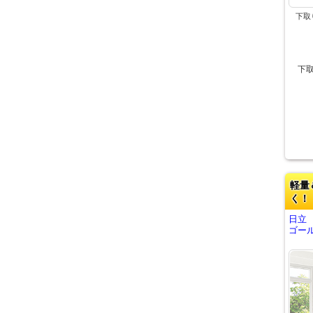
下取
下
軽量
く！
日立
ゴール