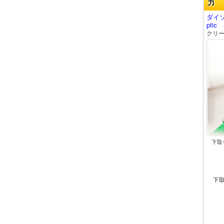
力
ダイソ
ptic
クリー
下取
下