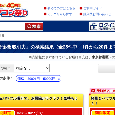
初めての方はこちら
ご利用ガイド
カテゴリから探す
購入後お問い合わせ
結果
掃除機 吸引力
」の検索結果（全25件中 1件から20件ま
商品情報に表示されているお届け目安は、
東京都港区
へ
並び替え
の条件：
価格 30001円～50000円
＆パワフル吸引で、お掃除がラクラク！気持ちよ
軽量＆パワフ
く！
5/28～8/27まで