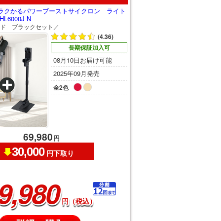
ラクかるパワーブーストサイクロン ライト
L6000J N
ド ブラックセット／
(4.36)
長期保証加入可
08月10日お届け可能
2025年09月発売
全2色
69,980
円
30,000
円下取り
9,980
円（税込）