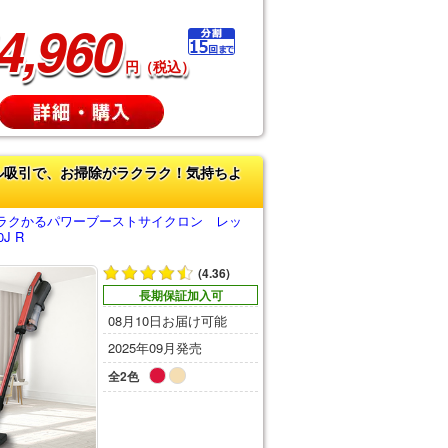
4,960
円（税込）
ル吸引で、お掃除がラクラク！気持ちよ
ラクかるパワーブーストサイクロン レッ
J R
(4.36)
長期保証加入可
08月10日お届け可能
2025年09月発売
全2色