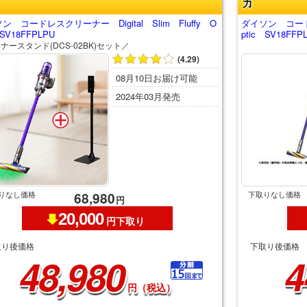
力
ン コードレスクリーナー Digital Slim Fluffy O
ダイソン コードレス
 SV18FFPLPU
ptic SV18FFP
ナースタンド(DCS-02BK)セット／
(4.29)
08月10日お届け可能
2024年03月発売
りなし価格
下取りなし価格
68,980
円
20,000
円下取り
取り後価格
下取り後価格
48,980
4
円（税込）