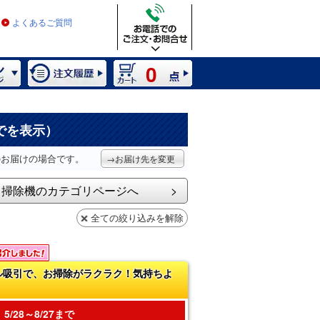
よくあるご質問
0
でを表示）
のお届けの場合です。
→お届け先を変更
掃除機のカテゴリページへ
全ての絞り込みを解除
ル吸引で、お掃除がラクラク！気持ちよ
5/28～8/27まで