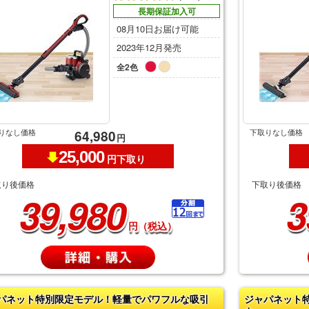
長期保証加入可
08月10日お届け可能
2023年12月発売
全2色
りなし価格
下取りなし価格
64,980
円
25,000
円下取り
取り後価格
下取り後価格
39,980
3
円（税込）
パネット特別限定モデル！軽量でパワフルな吸引
ジャパネット