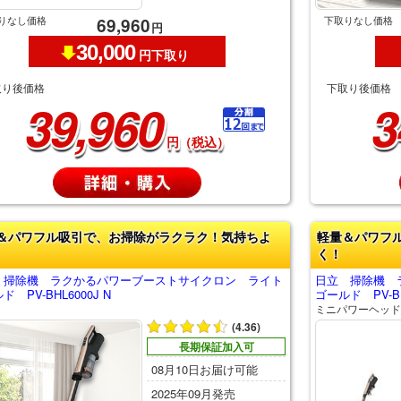
りなし価格
下取りなし価格
69,960
円
30,000
円下取り
取り後価格
下取り後価格
39,960
3
円（税込）
＆パワフル吸引で、お掃除がラクラク！気持ちよ
軽量＆パワフ
く！
 掃除機 ラクかるパワーブーストサイクロン ライト
日立 掃除機 
ド PV-BHL6000J N
ゴールド PV-BH
ミニパワーヘッド
(4.36)
長期保証加入可
08月10日お届け可能
2025年09月発売