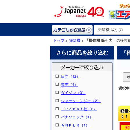
トップ
>
掃除機
>
「掃除機 吸引力」
の検索
さらに商品を絞り込む
「
日立（12）
東芝（4）
選択中
ダイソン（3）
シャークニンジャ（2）
ｉＲｏｂｏｔ社（2）
軽量
く！
パナソニック（1）
ＡＮＫＥＲ（1）