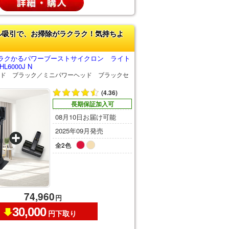
ル吸引で、お掃除がラクラク！気持ちよ
ラクかるパワーブーストサイクロン ライト
L6000J N
ド ブラック／ミニパワーヘッド ブラックセ
(4.36)
長期保証加入可
08月10日お届け可能
2025年09月発売
全2色
74,960
円
30,000
円下取り