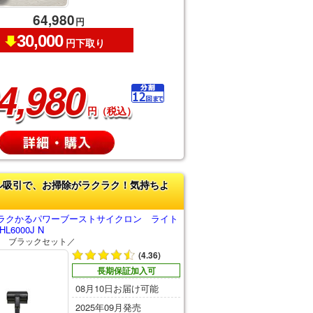
64,980
円
30,000
円下取り
4,980
円（税込）
ル吸引で、お掃除がラクラク！気持ちよ
ラクかるパワーブーストサイクロン ライト
L6000J N
 ブラックセット／
(4.36)
長期保証加入可
08月10日お届け可能
2025年09月発売