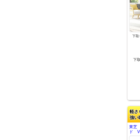
下取
下
軽さ
強い
東芝
ド VC