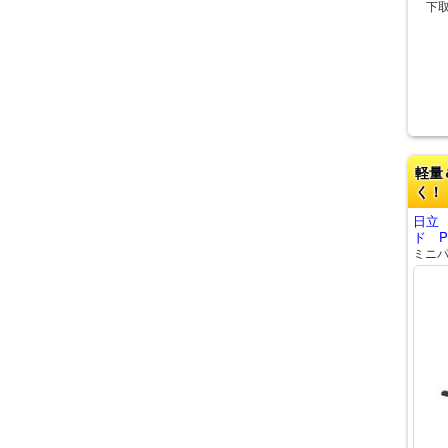
下
軽量
く！
日立
ド PV
ミニ