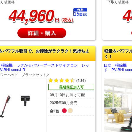
取り後価格
下取り後価格
44,960
4
円（税込）
＆パワフル吸引で、お掃除がラクラク！気持ちよ
軽量＆パワフ
く！
 掃除機 ラクかるパワーブーストサイクロン レッ
日立 掃除機 
-BHL6000J R
ド PV-BHL6000
パワーヘッド ブラックセット／
(4.36)
長期保証加入可
08月10日お届け可能
2025年09月発売
全2色