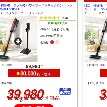
 掃除機 ラクかるパワーブーストサイクロン レッ
日立 掃除機 
-BHL6000J R
ゴールド PV-BH
ーナースタンド ブラックセット／
クリーナースタン
(4.36)
長期保証加入可
08月10日お届け可能
2025年09月発売
全2色
りなし価格
下取りなし価格
69,980
円
30,000
円下取り
取り後価格
下取り後価格
39,980
3
円（税込）