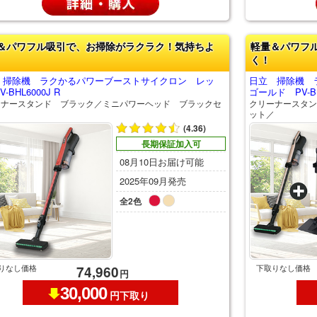
＆パワフル吸引で、お掃除がラクラク！気持ちよ
軽量＆パワフ
く！
 掃除機 ラクかるパワーブーストサイクロン レッ
日立 掃除機 
-BHL6000J R
ゴールド PV-BH
ーナースタンド ブラック／ミニパワーヘッド ブラックセ
クリーナースタン
／
ット／
(4.36)
長期保証加入可
08月10日お届け可能
2025年09月発売
全2色
りなし価格
下取りなし価格
74,960
円
30,000
円下取り