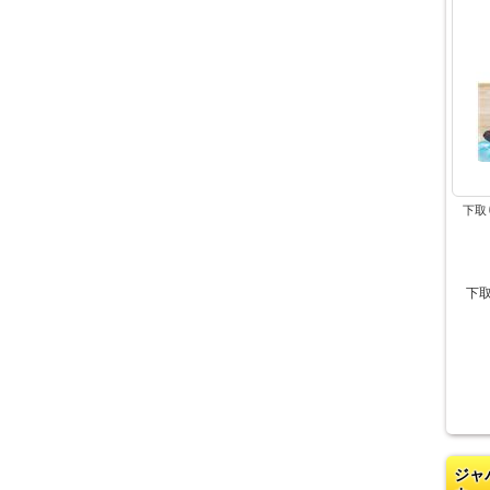
下取
下
ジャ