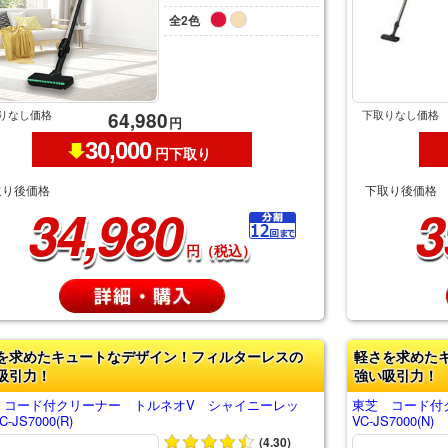
全2色
りなし価格
下取りなし価格
64,980
円
30,000
円下取り
取り後価格
下取り後価格
34,980
3
円（税込）
を求めたキュートなデザイン！フィルターレスの
軽さを求めた
吸引力！
強い吸引力！
 コード付クリーナー トルネオV シャイニーレッ
東芝 コード付
-JS7000(R)
VC-JS7000(N)
(4.30)