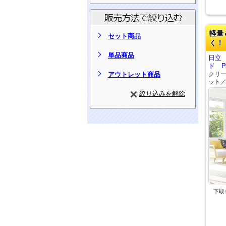
軽量
セット商品
く！
単品商品
日立
ド PV
アウトレット商品
クリ
ット
絞り込みを解除
下取