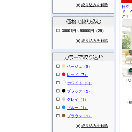
絞り込みを解除
日立
ド PV
クリ
30001円～50000円（25）
絞り込みを解除
ベージュ（8）
レッド（7）
下取
ホワイト（2）
ブラック（2）
グレイ（1）
下
ブルー（1）
ブラウン（1）
絞り込みを解除