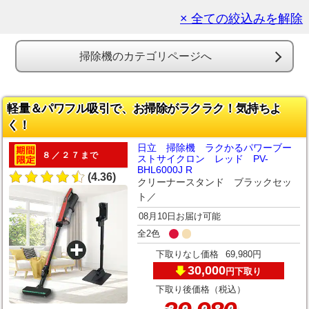
× 全ての絞込みを解除
掃除機のカテゴリページへ
軽量＆パワフル吸引で、お掃除がラクラク！気持ちよ
く！
日立 掃除機 ラクかるパワーブー
８／２７まで
ストサイクロン レッド PV-
BHL6000J R
(4.36)
クリーナースタンド ブラックセッ
ト／
08月10日お届け可能
全2色
下取りなし価格
69,980円
30,000
下取り
円
下取り後価格（税込）