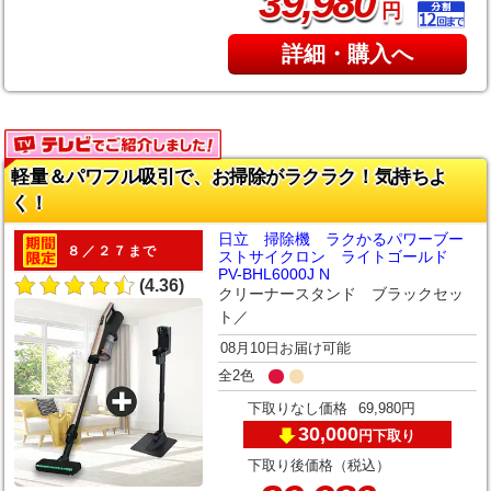
,
39
980
円
詳細・購入へ
軽量＆パワフル吸引で、お掃除がラクラク！気持ちよ
く！
日立 掃除機 ラクかるパワーブー
８／２７まで
ストサイクロン ライトゴールド
PV-BHL6000J N
(4.36)
クリーナースタンド ブラックセッ
ト／
08月10日お届け可能
全2色
下取りなし価格
69,980円
30,000
下取り
円
下取り後価格（税込）