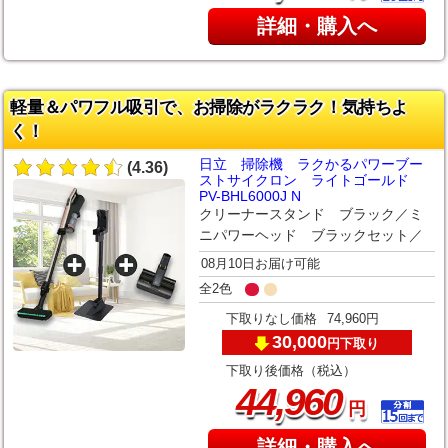
詳細・購入へ
軽量＆パワフル吸引で、お掃除がラクラク！気持ちよ
く！
日立 掃除機 ラクかるパワーブー
(4.36)
ストサイクロン ライトゴールド
PV-BHL6000J N
クリーナースタンド ブラック／ミ
ニパワーヘッド ブラックセット／
08月10日お届け可能
全2色
下取りなし価格
74,960円
30,000
下取り
円
下取り後価格（税込）
,
44
960
円
詳細・購入へ