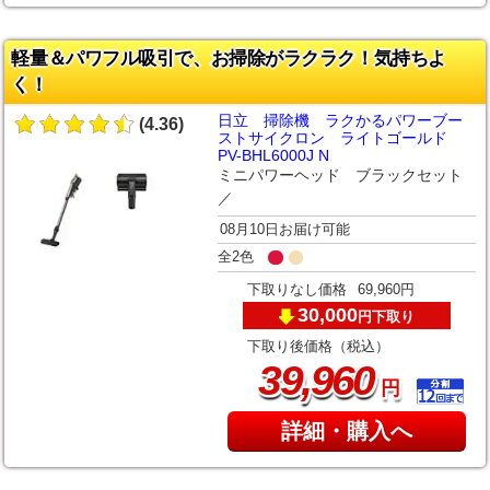
軽量＆パワフル吸引で、お掃除がラクラク！気持ちよ
く！
日立 掃除機 ラクかるパワーブー
(4.36)
ストサイクロン ライトゴールド
PV-BHL6000J N
ミニパワーヘッド ブラックセット
／
08月10日お届け可能
全2色
下取りなし価格
69,960円
30,000
下取り
円
下取り後価格（税込）
,
39
960
円
詳細・購入へ