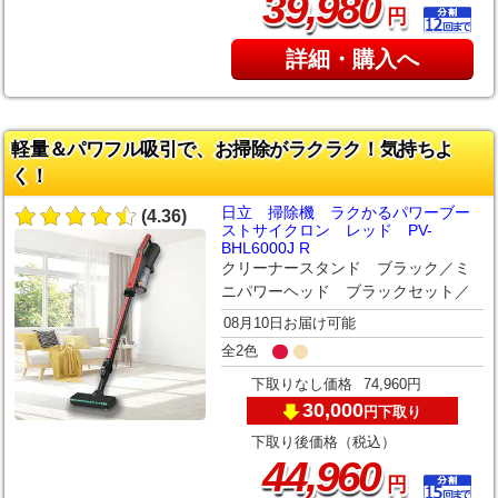
,
39
980
円
詳細・購入へ
軽量＆パワフル吸引で、お掃除がラクラク！気持ちよ
く！
日立 掃除機 ラクかるパワーブー
(4.36)
ストサイクロン レッド PV-
BHL6000J R
クリーナースタンド ブラック／ミ
ニパワーヘッド ブラックセット／
08月10日お届け可能
全2色
下取りなし価格
74,960円
30,000
下取り
円
下取り後価格（税込）
,
44
960
円