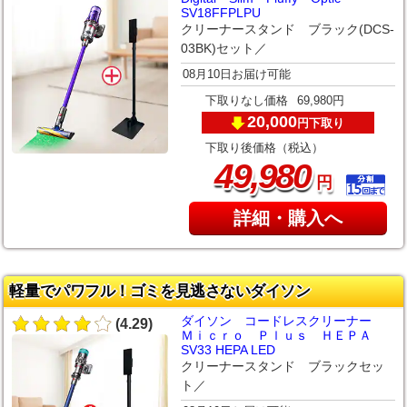
SV18FFPLPU
クリーナースタンド ブラック(DCS-
03BK)セット／
08月10日お届け可能
下取りなし価格
69,980円
20,000
下取り
円
下取り後価格（税込）
,
49
980
円
詳細・購入へ
軽量でパワフル！ゴミを見逃さないダイソン
ダイソン コードレスクリーナー
(4.29)
Ｍｉｃｒｏ Ｐｌｕｓ ＨＥＰＡ
SV33 HEPA LED
クリーナースタンド ブラックセッ
ト／