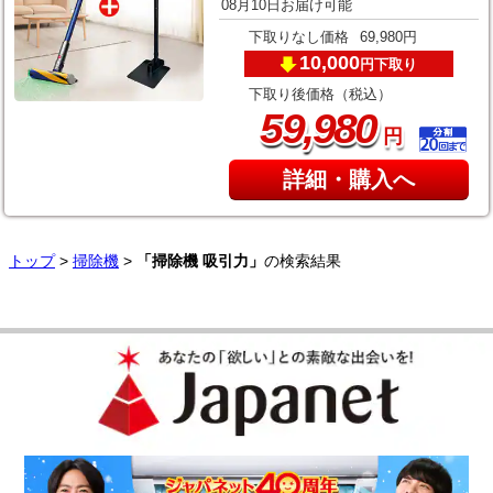
08月10日お届け可能
下取りなし価格
69,980円
10,000
下取り
円
下取り後価格（税込）
,
59
980
円
詳細・購入へ
トップ
>
掃除機
>
「掃除機 吸引力」
の検索結果