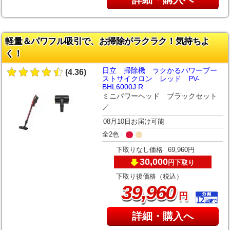
軽量＆パワフル吸引で、お掃除がラクラク！気持ちよ
く！
日立 掃除機 ラクかるパワーブー
(4.36)
ストサイクロン レッド PV-
BHL6000J R
ミニパワーヘッド ブラックセット
／
08月10日お届け可能
全2色
下取りなし価格
69,960円
30,000
下取り
円
下取り後価格（税込）
,
39
960
円
詳細・購入へ