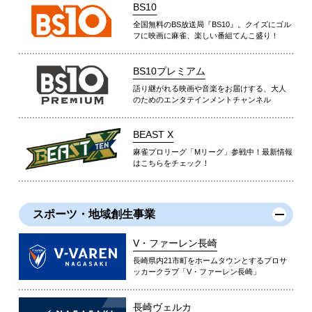
BS10
全国無料のBS放送局『BS10』。クイズにゴル
フに映画に麻雀、楽しい番組てんこ盛り！
BS10プレミアム
語り継がれる映画や音楽をお届けする、大人
のためのエンタテインメントチャンネル
BEAST X
麻雀プロリーグ「Mリーグ」参戦中！最新情報
はこちらをチェック！
スポーツ・地域創生事業
V・ファーレン長崎
長崎県内21市町をホームタウンとするプロサ
ッカークラブ「V・ファーレン長崎」
長崎ヴェルカ