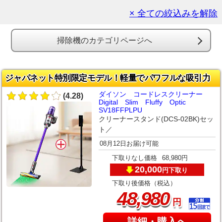
× 全ての絞込みを解除
掃除機のカテゴリページへ
ジャパネット特別限定モデル！軽量でパワフルな吸引力
ダイソン コードレスクリーナー
(4.28)
Digital Slim Fluffy Optic
SV18FFPLPU
クリーナースタンド(DCS-02BK)セッ
ト／
08月12日お届け可能
下取りなし価格
68,980円
20,000
下取り
円
下取り後価格（税込）
,
48
980
円
詳細・購入へ