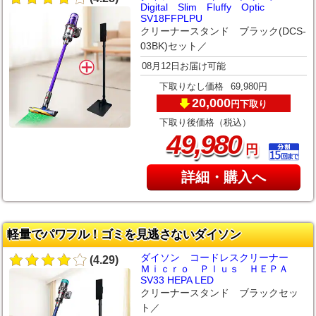
Digital Slim Fluffy Optic
SV18FFPLPU
クリーナースタンド ブラック(DCS-
03BK)セット／
08月12日お届け可能
下取りなし価格
69,980円
20,000
下取り
円
下取り後価格（税込）
,
49
980
円
詳細・購入へ
軽量でパワフル！ゴミを見逃さないダイソン
ダイソン コードレスクリーナー
(4.29)
Ｍｉｃｒｏ Ｐｌｕｓ ＨＥＰＡ
SV33 HEPA LED
クリーナースタンド ブラックセッ
ト／