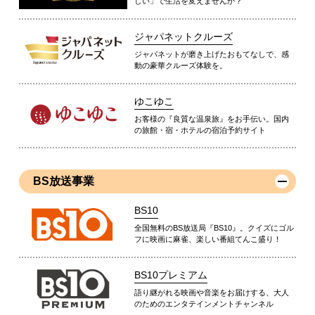
しい」で生活を変えませんか？
ジャパネットクルーズ
ジャパネットが磨き上げたおもてなしで、感
動の豪華クルーズ体験を。
ゆこゆこ
お客様の『良質な温泉旅』をお手伝い。国内
の旅館・宿・ホテルの宿泊予約サイト
BS放送事業
BS10
全国無料のBS放送局『BS10』。クイズにゴル
フに映画に麻雀、楽しい番組てんこ盛り！
BS10プレミアム
語り継がれる映画や音楽をお届けする、大人
のためのエンタテインメントチャンネル