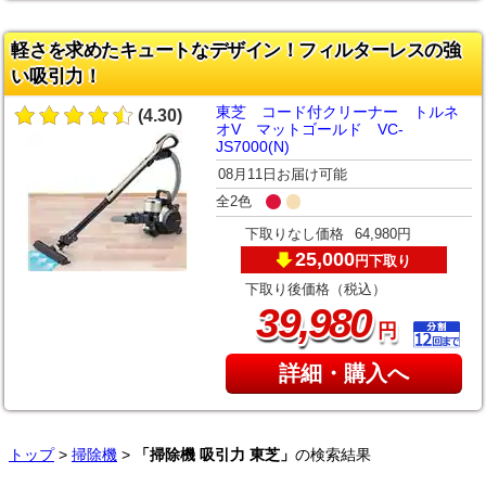
軽さを求めたキュートなデザイン！フィルターレスの強
い吸引力！
東芝 コード付クリーナー トルネ
(4.30)
オV マットゴールド VC-
JS7000(N)
08月11日お届け可能
全2色
下取りなし価格
64,980円
25,000
下取り
円
下取り後価格（税込）
,
39
980
円
詳細・購入へ
トップ
>
掃除機
>
「掃除機 吸引力 東芝」
の検索結果