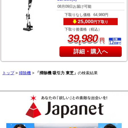
08月09日お届け可能
下取りなし価格
64,980円
25,000
下取り
円
下取り後価格（税込）
,
39
980
円
詳細・購入へ
トップ
>
掃除機
>
「掃除機 吸引力 東芝」
の検索結果