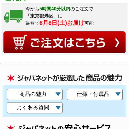
今から
5時間40分以内
のご注文で
「東京都港区」
に
8月8日(土)お届け
最短で
可能
商品の魅力
仕様・付属品
よくある質問