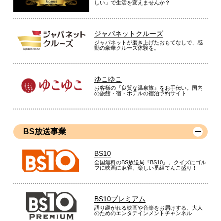
しい」で生活を変えませんか？
ジャパネットクルーズ
ジャパネットが磨き上げたおもてなしで、感
動の豪華クルーズ体験を。
ゆこゆこ
お客様の『良質な温泉旅』をお手伝い。国内
の旅館・宿・ホテルの宿泊予約サイト
BS放送事業
BS10
全国無料のBS放送局『BS10』。クイズにゴル
フに映画に麻雀、楽しい番組てんこ盛り！
BS10プレミアム
語り継がれる映画や音楽をお届けする、大人
のためのエンタテインメントチャンネル