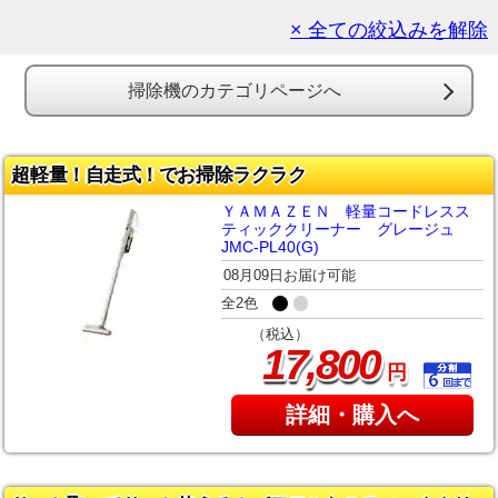
× 全ての絞込みを解除
掃除機のカテゴリページへ
超軽量！自走式！でお掃除ラクラク
ＹＡＭＡＺＥＮ 軽量コードレスス
ティッククリーナー グレージュ
JMC-PL40(G)
08月09日お届け可能
全2色
（税込）
,
17
800
円
詳細・購入へ