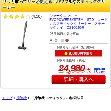
サッと取ってサッと使える！パワフルなスティッククリ
ーナー
シャークニンジャ
(4.10)
EVOPOWERSYSTEM STD コード
レススティッククリーナー スチー
ルグレイ CS100JGR
08月10日お届け可能
全2色
下取りなし価格
32,980円
8,000
下取り
円
下取り後価格（税込）
,
24
980
円
詳細・購入へ
トップ
>
掃除機
>
「掃除機 スティック」
の検索結果