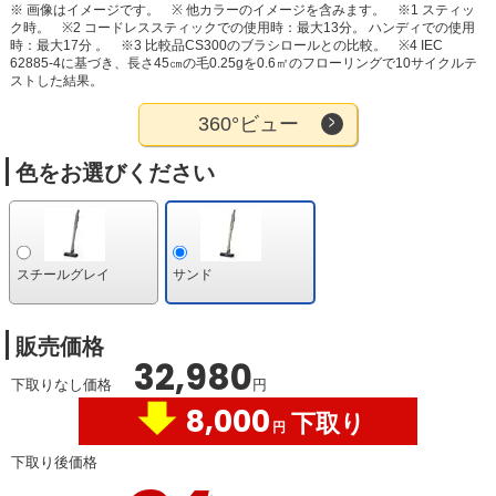
※ 画像はイメージです。
※ 他カラーのイメージを含みます。
※1 スティッ
ク時。
※2 コードレススティックでの使用時：最大13分。 ハンディでの使用
時：最大17分 。
※3 比較品CS300のブラシロールとの比較。
※4 IEC
62885-4に基づき、長さ45㎝の毛0.25gを0.6㎡のフローリングで10サイクルテ
ストした結果。
360°ビュー
色をお選びください
スチールグレイ
サンド
販売価格
32,980
下取りなし価格
円
8,000
下取り
円
下取り後価格