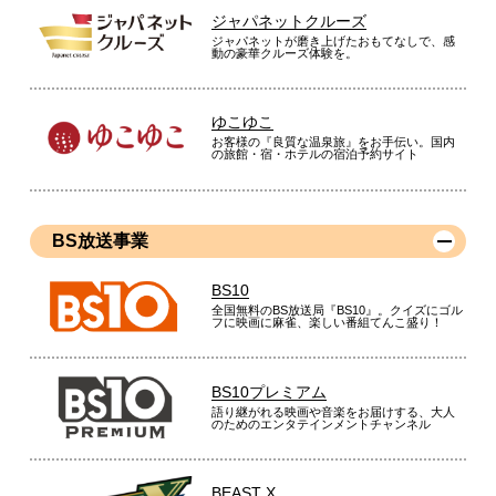
ジャパネットクルーズ
ジャパネットが磨き上げたおもてなしで、感
動の豪華クルーズ体験を。
ゆこゆこ
お客様の『良質な温泉旅』をお手伝い。国内
の旅館・宿・ホテルの宿泊予約サイト
BS放送事業
BS10
全国無料のBS放送局『BS10』。クイズにゴル
フに映画に麻雀、楽しい番組てんこ盛り！
BS10プレミアム
語り継がれる映画や音楽をお届けする、大人
のためのエンタテインメントチャンネル
BEAST X