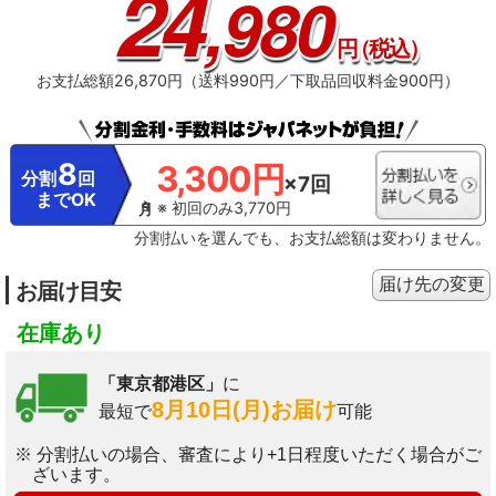
24
,980
円
（税込）
お支払総額26,870円（送料990円／下取品回収料金900円）
8
3,300円
分割
回
×7回
までOK
※ 初回のみ3,770円
分割払いを選んでも、お支払総額は変わりません。
届け先の変更
お届け目安
在庫あり
「東京都港区」
に
8月10日(月)お届け
最短で
可能
※ 分割払いの場合、審査により+1日程度いただく場合がご
ざいます。