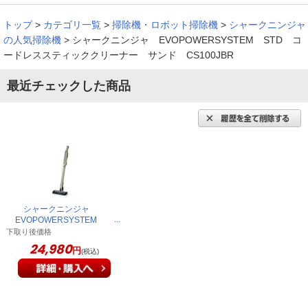
ダストカップが洗えて清潔
トップ
>
カテゴリ一覧
>
掃除機・ロボット掃除機
>
シャークニンジャ
の人気掃除機
>
シャークニンジャ EVOPOWERSYSTEM STD コ
ードレススティッククリーナー サンド CS100JBR
本体が軽くて使いやすいです。ゴミが溜まる部分は小さめです
最近チェックした商品
が、洗えるので清潔で良いと思います。
（
神奈川県
50代
M.T様
）
狭いところまで入ってくれる
軽くて使いやすいし、吸引力も良く、狭いところまで入ってく
シャークニンジャ
れるのでとても良いです。
EVOPOWERSYSTEM
STD コードレススティック
下取り後価格
（
愛知県
40代
N.D様
）
クリーナー サンド
24,980
円
(税込)
CS100JBR
※
「お客様の声」は実際にご購入されたお客様からのご意見を掲載しておりま
す。
※
商品により、同一シリーズをご購入された方の声を含みます。