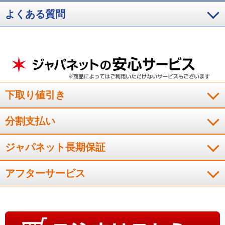
吸引力がとてもすごいのにヘッドにゴミが絡んでいないことに
よくある質問
ビックリしました！掃除が楽しくなります。
（
三重県
40代
K.R様
）
軽くてスムーズに掃除できます。
下取り値引き
軽いので、腕の負担が少なく、スム－ズに掃除できて良いと思
います。
分割支払い
（
神奈川県
70代
I.S様
）
ジャパネット長期保証
シンプルなデザインで部屋になじみやす
い
アフターサービス
デザインやカラ－がシンプルで部屋に馴染みやすく、吸引力も
良くて使いやすい！
（
茨城県
30代
F.S様
）