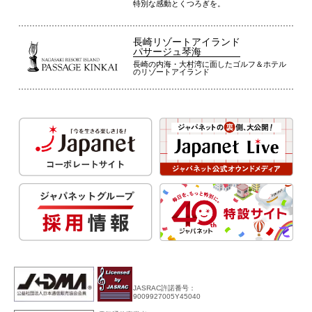
特別な感動とくつろぎを。
長崎リゾートアイランド
パサージュ琴海
長崎の内海・大村湾に面したゴルフ＆ホテル
のリゾートアイランド
JASRAC許諾番号：
9009927005Y45040