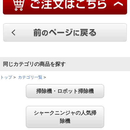
安定感があって使いやすい
手持ち部分が大き過ぎず安定感があって使いやすい。
（
福岡県
50代
I.K様
）
同じカテゴリの商品を探す
簡単で楽に掃除できる
トップ
>
カテゴリ一覧
>
掃除機・ロボット掃除機
コードレスの掃除機は初めてですが、簡単で楽に掃除でき、吸
引力もバツグンです。場所を取らず、充電もスム－ズにできま
す。
シャークニンジャの人気掃
（
福岡県
70代
K.T様
）
除機