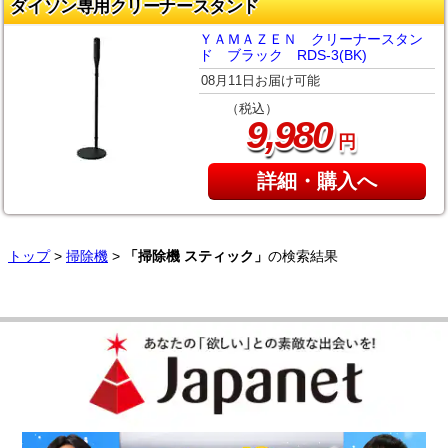
ダイソン専用クリーナースタンド
ＹＡＭＡＺＥＮ クリーナースタン
ド ブラック RDS-3(BK)
08月11日お届け可能
（税込）
,
9
980
円
詳細・購入へ
トップ
>
掃除機
>
「掃除機 スティック」
の検索結果