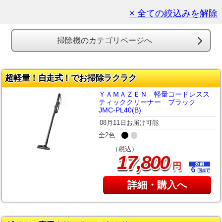
× 全ての絞込みを解除
掃除機のカテゴリページへ
超軽量！自走式！でお掃除ラクラク
ＹＡＭＡＺＥＮ 軽量コードレスス
ティッククリーナー ブラック
JMC-PL40(B)
08月11日お届け可能
全2色
（税込）
,
17
800
円
詳細・購入へ