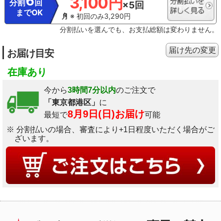
6
3,100円
分割
回
×5回
までOK
※ 初回のみ3,290円
分割払いを選んでも、お支払総額は変わりません。
届け先の変更
お届け目安
在庫あり
今から
3時間7分以内
のご注文で
「東京都港区」
に
8月9日(日)お届け
最短で
可能
※ 分割払いの場合、審査により+1日程度いただく場合がご
ざいます。