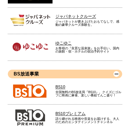
ジャパネットクルーズ
ジャパネットが磨き上げたおもてなしで、感
動の豪華クルーズ体験を。
ゆこゆこ
お客様の『良質な温泉旅』をお手伝い。国内
の旅館・宿・ホテルの宿泊予約サイト
BS放送事業
BS10
全国無料のBS放送局『BS10』。クイズにゴル
フに映画に麻雀、楽しい番組てんこ盛り！
BS10プレミアム
語り継がれる映画や音楽をお届けする、大人
のためのエンタテインメントチャンネル