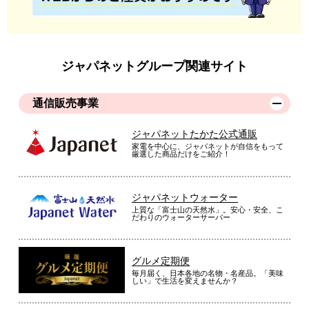
コ－ドがなく、軽いのでゴミやほこりを見つけるとすぐに手に
して掃除ができる。音も静かで、夜間でも周囲を気にせず使え
る。
ジャパネットグループ関連サイト
（
奈良県
60代
O.M様
）
通信販売事業
おすすめ商品です！
ジャパネットたかた公式通販
家電を中心に、ジャパネットが自信をもって
厳選した商品だけをご紹介！
高齢な母が軽く簡単な掃除機を探していたので購入。軽く、使
いやすいと喜んでいます。軽くスイスイ進んでくれます。おす
すめ商品です。
ジャパネットウォーター
上質な「富士山の天然水」。安心・安全、こ
（
群馬県
60代
K.M様
）
だわりのウォーターサーバー
※
「お客様の声」は実際にご購入されたお客様からのご意見を掲載しておりま
す。
グルメ定期便
※
商品により、同一シリーズをご購入された方の声を含みます。
毎月届く、日本各地の名物・名産品。「美味
しい」で生活を変えませんか？