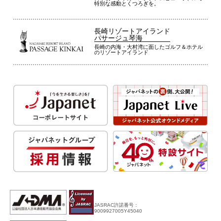
特別な感動とくつろぎを。
長崎リゾートアイランド
パサージュ琴海
長崎の内海・大村湾に面したゴルフ＆ホテル
のリゾートアイランド
JASRAC許諾番号：
9009927005Y45040