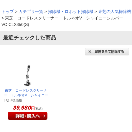
（
香川県
50代
A.N様
）
トップ
>
カテゴリ一覧
>
掃除機・ロボット掃除機
>
東芝の人気掃除機
>
東芝 コードレスクリーナー トルネオV シャイニーシルバー
気軽にササッと掃除ができる
VC-CLX350(S)
最近チェックした商品
軽くてパッと使えるコ－ドレスクリ－ナ－を求めて購入しまし
た。小さい割にすごい吸引力で驚き！ササッと掃除ができる気
軽さがいいですね。キ－ボ－ドについたホコリもブラシ型のツ
ールで綺麗になりました。
（
兵庫県
50代
T.K様
）
東芝 コードレスクリーナ
思ったより静かで良かった
ー トルネオV シャイニー
シルバー VC-CLX350(S)
下取り後価格
39,980
円
(税込)
軽い。自走式ヘッドなので、使用時はさらに軽く感じた。思っ
ていたよりも静かなのは良かった。スタンドも付属しており、