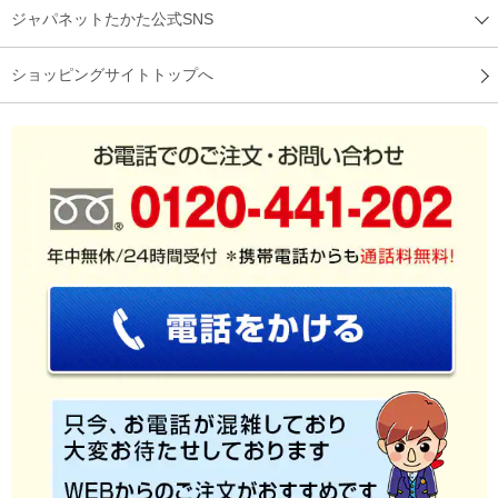
スペースを取らないのは良いが、音が少
ジャパネットたかた公式SNS
し大きい
ショッピングサイトトップへ
軽くて使いやすそうと思い購入。設置スペ－スが小さくて良い
が、音が少し大きい。
（
宮城県
60代
Y.M様
）
取り扱いが簡単！
コ－ドレス掃除機が欲しかったので購入しました。取り扱いが
簡単で使いやすいです。女性でも軽くて持ち運びやすいです。
（
神奈川県
50代
J.K様
）
軽いのですぐにお掃除できる