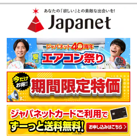
そのまま立てかけるように収納できるのは意外に便利だなと感
じた。
（
埼玉県
50代
K.T様
）
取り扱いが楽！
これまでコ－ド付きクリ－ナ－を使用していたが、取り扱いに
苦労するようになってきたのでコ－ドレスクリ－ナ－の購入を
決めた。軽くてコ－ドレスなので、取り扱いが楽で重宝してい
る。購入して良かった。
（
大阪府
70代
G.M様
）
使いやすいけど、充電は面倒
軽い、吸引力も高い、静かスタンドも使いやすいけどわざわざ
コ－ドを刺さないと充電できないのが欠点かな。