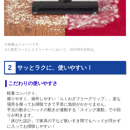
※画像はイメージです。
※2 東芝コードレスクリーナーにおいて。2024年5月時点。
2
サッとラクに、使いやすい！
こだわりの使いやすさ
軽量コンパクト。
握りやすく、操作しやすい「らくわざフリーグリップ」。楽な
場所を握ってお掃除できて手首に負担がかかりません。
手元の動きにヘッドの動きが連動する「スイング連動」で小回
りが利きます。
「床ぴた設計」で家具の下など狭いすき間でもヘッドが浮かず
に入ってお掃除しやすい！