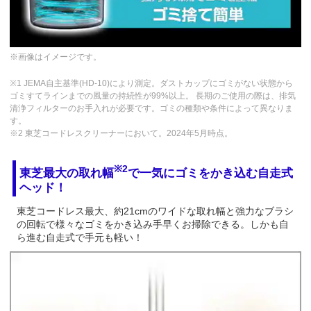
※画像はイメージです。
※1 JEMA自主基準(HD-10)により測定。ダストカップにゴミがない状態から
ゴミすてラインまでの風量の持続性が99%以上。 長期のご使用の際は、排気
清浄フィルターのお手入れが必要です。ゴミの種類や条件によって異なりま
す。
※2 東芝コードレスクリーナーにおいて。2024年5月時点。
※2
東芝最大の取れ幅
で一気にゴミをかき込む自走式
ヘッド！
東芝コードレス最大、約21cmのワイドな取れ幅と強力なブラシ
の回転で様々なゴミをかき込み手早くお掃除できる。しかも自
ら進む自走式で手元も軽い！