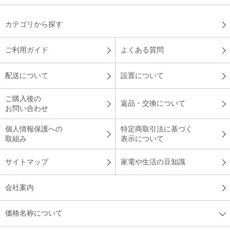
（
静岡県
50代
N.Y様
）
カテゴリから探す
付属品が充実！
ご利用ガイド
よくある質問
実家の掃除機が壊れたため購入しました。軽くて持ち運びも楽
配送について
設置について
で、付属品も充実で吸引力がすごい。
ご購入後の
（
東京都
50代
A.N様
）
返品・交換について
お問い合わせ
とても気に入っています
個人情報保護への
特定商取引法に基づく
取組み
表示について
サイトマップ
家電や生活の豆知識
吸引力の強さに満足しています。収納スタンドをはじめ、付属
会社案内
品もとても気に入っています。
（
富山県
70代
K.M様
）
価格名称について