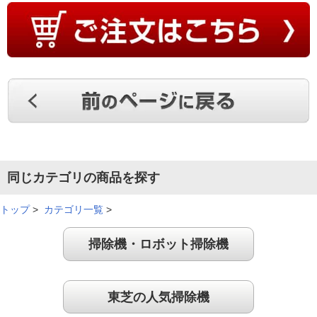
思っていた以上に吸引力があって軽いので満足しています。
（
山口県
40代
K.M様
）
想像していたより軽くて便利
想像していたより軽く、自走式ヘッドはゴミの取り残しが少な
く、便利です。ゴミ捨ても簡単なので、今のところ大満足で
同じカテゴリの商品を探す
す。
（
東京都
60代
T.K様
）
トップ
>
カテゴリ一覧
>
軽くてスイスイ動く
掃除機・ロボット掃除機
東芝の人気掃除機
軽くてスイスイ動きます。吸引力も申し分ないです。