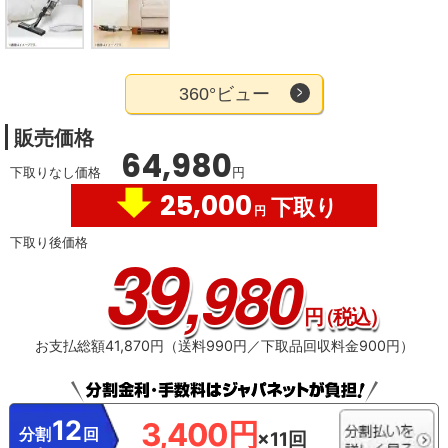
360°ビュー
販売価格
64,980
下取りなし価格
円
25,000
下取り
円
下取り後価格
39
,980
円
（税込）
お支払総額41,870円（送料990円／下取品回収料金900円）
12
3,400円
分割
回
×11回