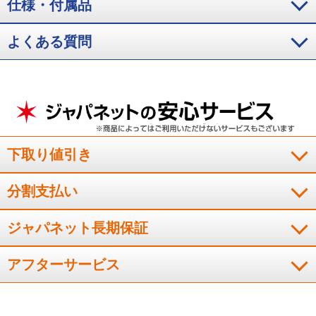
仕様・付属品
軽くて使いやすいです。タイルカ－ペットを敷いていますがよ
く吸い込みます。ただ、ダストカップがすぐに一杯になってゴ
ミ捨てを頻ぱんにしなければいけないので、ダストカップがも
よくある質問
う少し大きければと思います。
（
徳島県
60代
T.M様
）
軽ーい！と妻に好評です
下取り値引き
いろいろ迷ったが、吸引力と、静かさ、軽さでこれに決めた。
分割支払い
妻曰く…「軽－い！」毎日する掃除なのでこれが最高の感想だ
と思う。もちろん、吸引力・静かさもばっちり。
ジャパネット長期保証
（
栃木県
60代
W.T様
）
アフターサービス
満足しています