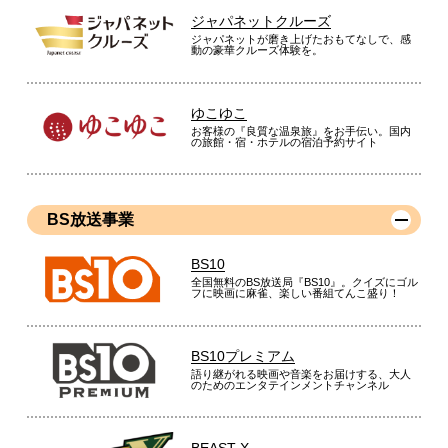
ジャパネットクルーズ
ジャパネットが磨き上げたおもてなしで、感
動の豪華クルーズ体験を。
ゆこゆこ
お客様の『良質な温泉旅』をお手伝い。国内
の旅館・宿・ホテルの宿泊予約サイト
BS放送事業
BS10
全国無料のBS放送局『BS10』。クイズにゴル
フに映画に麻雀、楽しい番組てんこ盛り！
BS10プレミアム
語り継がれる映画や音楽をお届けする、大人
のためのエンタテインメントチャンネル
BEAST X