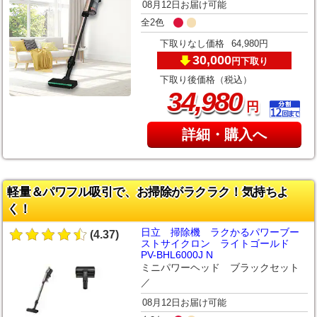
08月12日お届け可能
全2色
下取りなし価格
64,980円
30,000
下取り
円
下取り後価格（税込）
,
34
980
円
詳細・購入へ
軽量＆パワフル吸引で、お掃除がラクラク！気持ちよ
く！
日立 掃除機 ラクかるパワーブー
(4.37)
ストサイクロン ライトゴールド
PV-BHL6000J N
ミニパワーヘッド ブラックセット
／
08月12日お届け可能