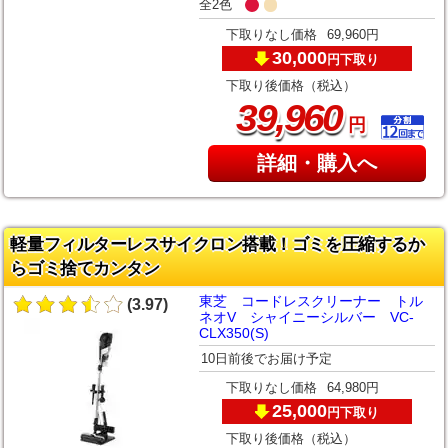
全2色
下取りなし価格
69,960円
30,000
下取り
円
下取り後価格（税込）
,
39
960
円
詳細・購入へ
軽量フィルターレスサイクロン搭載！ゴミを圧縮するか
らゴミ捨てカンタン
東芝 コードレスクリーナー トル
(3.97)
ネオV シャイニーシルバー VC-
CLX350(S)
10日前後でお届け予定
下取りなし価格
64,980円
25,000
下取り
円
下取り後価格（税込）