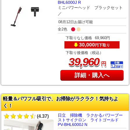
BHL6000J R
ミニパワーヘッド ブラックセット
／
08月12日お届け可能
全2色
下取りなし価格
69,960円
30,000
下取り
円
下取り後価格（税込）
,
39
960
円
詳細・購入へ
軽量＆パワフル吸引で、お掃除がラクラク！気持ちよ
く！
日立 掃除機 ラクかるパワーブー
(4.37)
ストサイクロン ライトゴールド
PV-BHL6000J N