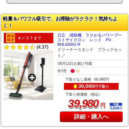
軽量＆パワフル吸引で、お掃除がラクラク！気持ちよ
く！
日立 掃除機 ラクかるパワーブー
８／２７まで
ストサイクロン レッド PV-
BHL6000J R
(4.37)
クリーナースタンド ブラックセッ
ト／
08月12日お届け可能
全2色
下取りなし価格
69,980円
30,000
下取り
円
下取り後価格（税込）
,
39
980
円
詳細・購入へ