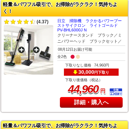
軽量＆パワフル吸引で、お掃除がラクラク！気持ちよ
く！
日立 掃除機 ラクかるパワーブー
(4.37)
ストサイクロン ライトゴールド
PV-BHL6000J N
クリーナースタンド ブラック／ミ
ニパワーヘッド ブラックセット／
08月12日お届け可能
全2色
下取りなし価格
74,960円
30,000
下取り
円
下取り後価格（税込）
,
44
960
円
詳細・購入へ
軽量＆パワフル吸引で、お掃除がラクラク！気持ちよ