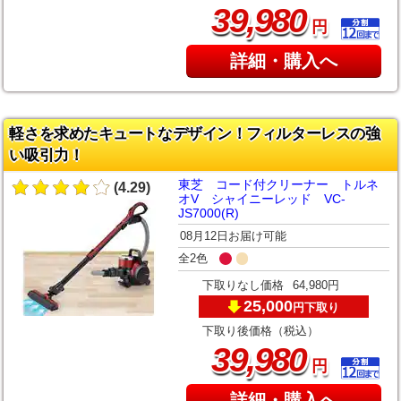
,
39
980
円
詳細・購入へ
軽さを求めたキュートなデザイン！フィルターレスの強
い吸引力！
東芝 コード付クリーナー トルネ
(4.29)
オV シャイニーレッド VC-
JS7000(R)
08月12日お届け可能
全2色
下取りなし価格
64,980円
25,000
下取り
円
下取り後価格（税込）
,
39
980
円
詳細・購入へ