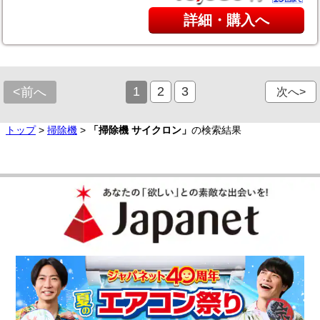
詳細・購入へ
1
2
3
<前へ
次へ>
トップ
>
掃除機
>
「掃除機 サイクロン」
の検索結果