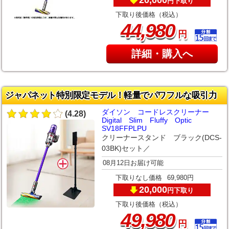
下取り
円
下取り後価格（税込）
,
44
980
円
詳細・購入へ
ジャパネット特別限定モデル！軽量でパワフルな吸引力
ダイソン コードレスクリーナー
(4.28)
Digital Slim Fluffy Optic
SV18FFPLPU
クリーナースタンド ブラック(DCS-
03BK)セット／
08月12日お届け可能
下取りなし価格
69,980円
20,000
下取り
円
下取り後価格（税込）
,
49
980
円