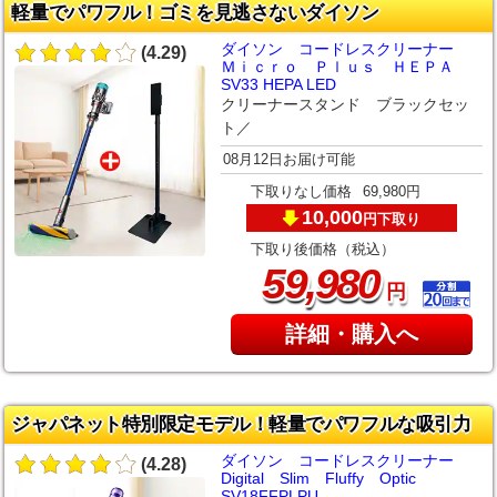
軽量でパワフル！ゴミを見逃さないダイソン
ダイソン コードレスクリーナー
(4.29)
Ｍｉｃｒｏ Ｐｌｕｓ ＨＥＰＡ
SV33 HEPA LED
クリーナースタンド ブラックセッ
ト／
08月12日お届け可能
下取りなし価格
69,980円
10,000
下取り
円
下取り後価格（税込）
,
59
980
円
詳細・購入へ
ジャパネット特別限定モデル！軽量でパワフルな吸引力
ダイソン コードレスクリーナー
(4.28)
Digital Slim Fluffy Optic
SV18FFPLPU