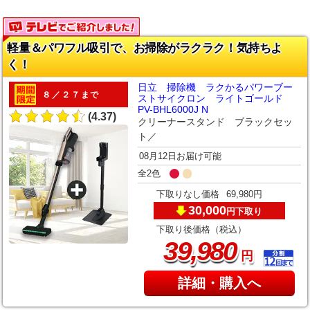
軽量＆パワフル吸引で、お掃除がラクラク！気持ちよ
く！
日立 掃除機 ラクかるパワーブー
８／２７まで
ストサイクロン ライトゴールド
PV-BHL6000J N
(4.37)
クリーナースタンド ブラックセッ
ト／
08月12日お届け可能
全2色
下取りなし価格
69,980円
30,000
下取り
円
下取り後価格（税込）
,
39
980
円
詳細・購入へ