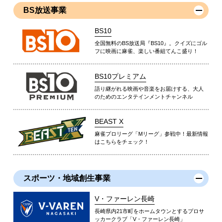
BS放送事業
BS10
全国無料のBS放送局『BS10』。クイズにゴル
フに映画に麻雀、楽しい番組てんこ盛り！
BS10プレミアム
語り継がれる映画や音楽をお届けする、大人
のためのエンタテインメントチャンネル
BEAST X
麻雀プロリーグ「Mリーグ」参戦中！最新情報
はこちらをチェック！
スポーツ・地域創生事業
V・ファーレン長崎
長崎県内21市町をホームタウンとするプロサ
ッカークラブ「V・ファーレン長崎」