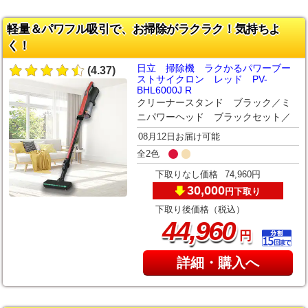
軽量＆パワフル吸引で、お掃除がラクラク！気持ちよ
く！
日立 掃除機 ラクかるパワーブー
(4.37)
ストサイクロン レッド PV-
BHL6000J R
クリーナースタンド ブラック／ミ
ニパワーヘッド ブラックセット／
08月12日お届け可能
全2色
下取りなし価格
74,960円
30,000
下取り
円
下取り後価格（税込）
,
44
960
円
詳細・購入へ