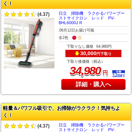
く！
日立 掃除機 ラクかるパワーブー
(4.37)
ストサイクロン レッド PV-
BHL6000J R
08月12日お届け可能
全2色
下取りなし価格
64,980円
30,000
下取り
円
下取り後価格（税込）
,
34
980
円
詳細・購入へ
軽量＆パワフル吸引で、お掃除がラクラク！気持ちよ
く！
日立 掃除機 ラクかるパワーブー
(4.37)
ストサイクロン レッド PV-