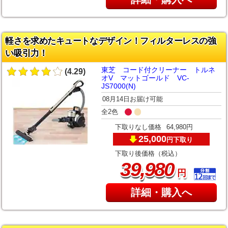
軽さを求めたキュートなデザイン！フィルターレスの強
い吸引力！
東芝 コード付クリーナー トルネ
(4.29)
オV マットゴールド VC-
JS7000(N)
08月14日お届け可能
全2色
下取りなし価格
64,980円
25,000
下取り
円
下取り後価格（税込）
,
39
980
円
詳細・購入へ