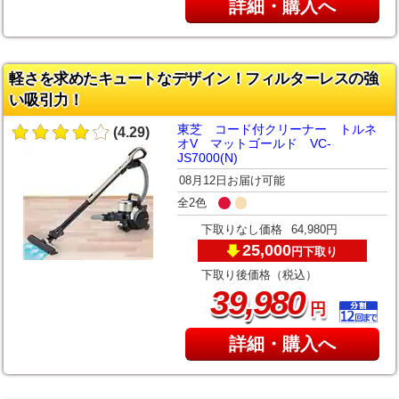
詳細・購入へ
軽さを求めたキュートなデザイン！フィルターレスの強
い吸引力！
東芝 コード付クリーナー トルネ
(4.29)
オV マットゴールド VC-
JS7000(N)
08月12日お届け可能
全2色
下取りなし価格
64,980円
25,000
下取り
円
下取り後価格（税込）
,
39
980
円
詳細・購入へ