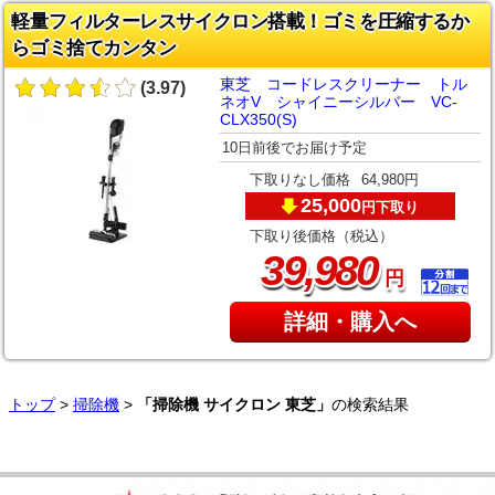
軽量フィルターレスサイクロン搭載！ゴミを圧縮するか
らゴミ捨てカンタン
東芝 コードレスクリーナー トル
(3.97)
ネオV シャイニーシルバー VC-
CLX350(S)
10日前後でお届け予定
下取りなし価格
64,980円
25,000
下取り
円
下取り後価格（税込）
,
39
980
円
詳細・購入へ
トップ
>
掃除機
>
「掃除機 サイクロン 東芝」
の検索結果