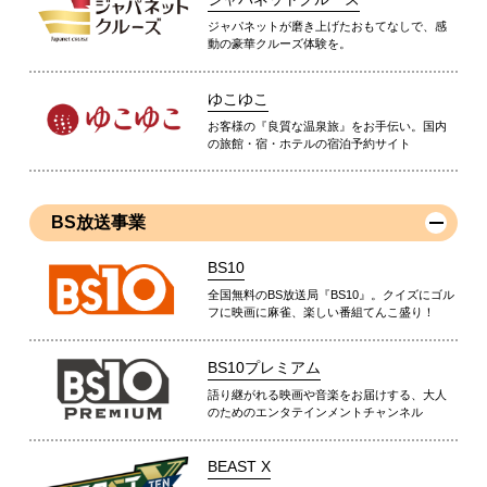
ジャパネットが磨き上げたおもてなしで、感
動の豪華クルーズ体験を。
ゆこゆこ
お客様の『良質な温泉旅』をお手伝い。国内
の旅館・宿・ホテルの宿泊予約サイト
BS放送事業
BS10
全国無料のBS放送局『BS10』。クイズにゴル
フに映画に麻雀、楽しい番組てんこ盛り！
BS10プレミアム
語り継がれる映画や音楽をお届けする、大人
のためのエンタテインメントチャンネル
BEAST X