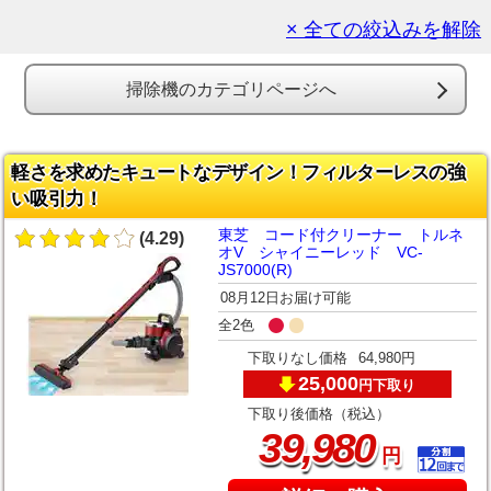
× 全ての絞込みを解除
掃除機のカテゴリページへ
軽さを求めたキュートなデザイン！フィルターレスの強
い吸引力！
東芝 コード付クリーナー トルネ
(4.29)
オV シャイニーレッド VC-
JS7000(R)
08月12日お届け可能
全2色
下取りなし価格
64,980円
25,000
下取り
円
下取り後価格（税込）
,
39
980
円