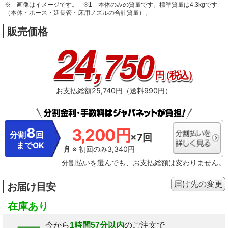
※ 画像はイメージです。
※1 本体のみの質量です。標準質量は4.3kgです
（本体・ホース・延長管・床用ノズルの合計質量）。
販売価格
24
,750
円
（税込）
お支払総額25,740円（送料990円）
8
3,200円
分割
回
×7回
までOK
※ 初回のみ3,340円
分割払いを選んでも、お支払総額は変わりません。
届け先の変更
お届け目安
在庫あり
今から
1時間57分以内
のご注文で