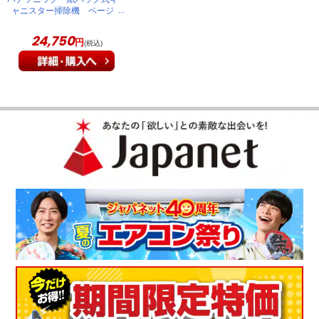
ャニスター掃除機 ベージ
ュ MC-PJ25G-C
24,750
円
(税込)