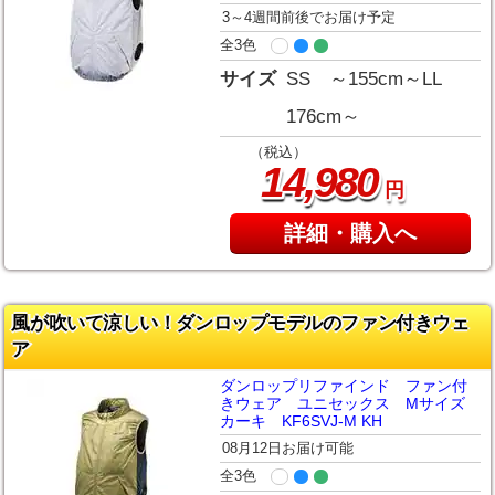
3～4週間前後でお届け予定
全3色
サイズ
SS ～155cm～LL
176cm～
（税込）
,
14
980
円
詳細・購入へ
風が吹いて涼しい！ダンロップモデルのファン付きウェ
ア
ダンロップリファインド ファン付
きウェア ユニセックス Mサイズ
カーキ KF6SVJ-M KH
08月12日お届け可能
全3色