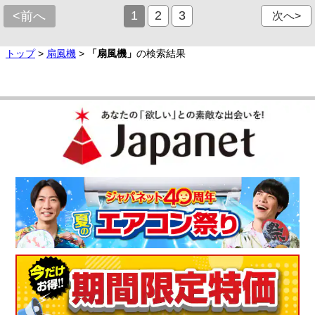
1
2
3
<前へ
次へ>
トップ
>
扇風機
>
「扇風機」
の検索結果