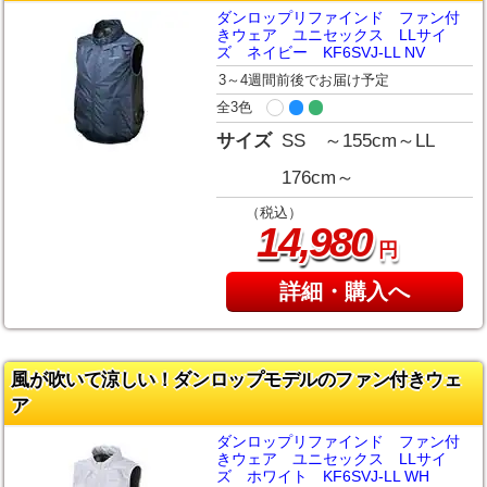
ダンロップリファインド ファン付
きウェア ユニセックス LLサイ
ズ ネイビー KF6SVJ-LL NV
3～4週間前後でお届け予定
全3色
サイズ
SS ～155cm～LL
176cm～
（税込）
,
14
980
円
詳細・購入へ
風が吹いて涼しい！ダンロップモデルのファン付きウェ
ア
ダンロップリファインド ファン付
きウェア ユニセックス LLサイ
ズ ホワイト KF6SVJ-LL WH