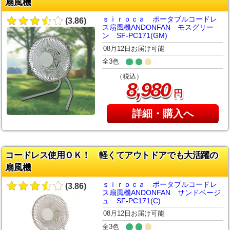
扇風機
ｓｉｒｏｃａ ポータブルコードレ
(3.86)
ス扇風機ANDONFAN モスグリー
ン SF-PC171(GM)
08月12日お届け可能
全3色
（税込）
,
8
980
円
詳細・購入へ
コードレス使用ＯＫ！ 軽くてアウトドアでも大活躍の
扇風機
ｓｉｒｏｃａ ポータブルコードレ
(3.86)
ス扇風機ANDONFAN サンドベージ
ュ SF-PC171(C)
08月12日お届け可能
全3色