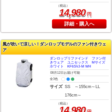
（税込）
,
14
980
円
詳細・購入へ
風が吹いて涼しい！ダンロップモデルのファン付きウェ
ア
ダンロップリファインド ファン付
きウェア ユニセックス Mサイズ
ホワイト KF6SVJ-M WH
08月12日お届け可能
全3色
サイズ
SS ～155cm～LL
176cm～
（税込）
,
14
980
円