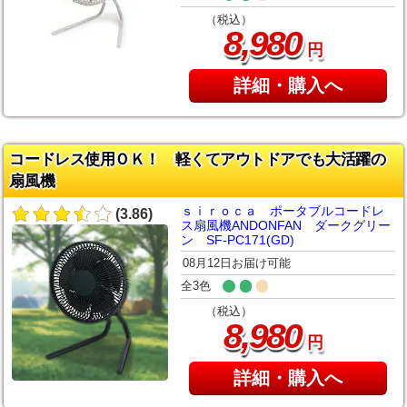
（税込）
,
8
980
円
詳細・購入へ
コードレス使用ＯＫ！ 軽くてアウトドアでも大活躍の
扇風機
ｓｉｒｏｃａ ポータブルコードレ
(3.86)
ス扇風機ANDONFAN ダークグリー
ン SF-PC171(GD)
08月12日お届け可能
全3色
（税込）
,
8
980
円
詳細・購入へ