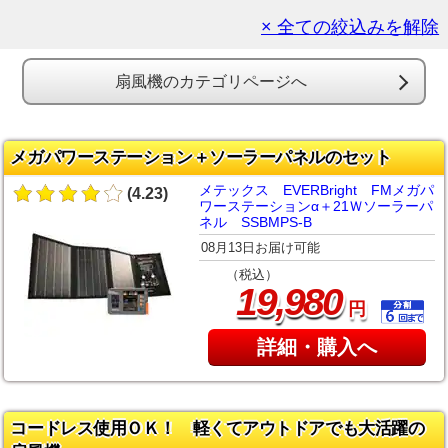
× 全ての絞込みを解除
扇風機のカテゴリページへ
メガパワーステーション＋ソーラーパネルのセット
メテックス EVERBright FMメガパ
(4.23)
ワーステーションα＋21Ｗソーラーパ
ネル SSBMPS-B
08月13日お届け可能
（税込）
,
19
980
円
詳細・購入へ
コードレス使用ＯＫ！ 軽くてアウトドアでも大活躍の