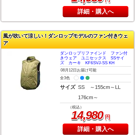
詳細・購入へ
風が吹いて涼しい！ダンロップモデルのファン付きウェ
ア
ダンロップリファインド ファン付
きウェア ユニセックス SSサイ
ズ カーキ KF6SVJ-SS KH
08月12日お届け可能
全3色
サイズ
SS ～155cm～LL
176cm～
（税込）
,
14
980
円
詳細・購入へ