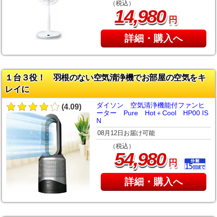
（税込）
,
14
980
円
詳細・購入へ
１台３役！ 羽根のない空気清浄機でお部屋の空気をキ
レイに
ダイソン 空気清浄機能付ファンヒ
(4.09)
ーター Pure Hot＋Cool HP00 IS
N
08月12日お届け可能
（税込）
,
54
980
円
詳細・購入へ