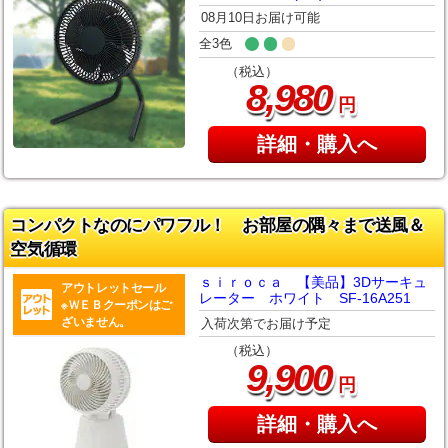
08月10日お届け可能
全3色
（税込）
,
8
980
円
詳細・購入へ
コンパクトなのにパワフル！ お部屋の隅々まで送風＆
空気循環
ｓｉｒｏｃａ 【美品】3Dサーキュ
アウトレットセール
レーター ホワイト SF-16A251
※ＷＥＢクーポンはご
ざいません。
入荷次第でお届け予定
（税込）
,
9
900
円
詳細・購入へ