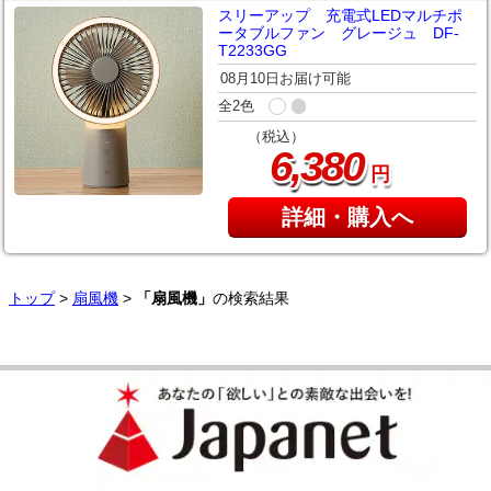
スリーアップ 充電式LEDマルチポ
ータブルファン グレージュ DF-
T2233GG
08月10日お届け可能
全2色
（税込）
,
6
380
円
詳細・購入へ
トップ
>
扇風機
>
「扇風機」
の検索結果