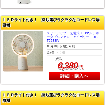
ＬＥＤライト付き！ 持ち運びラクラクなコードレス扇
風機
スリーアップ 充電式LEDマルチポ
ータブルファン アイボリー DF-
T2233IV
08月10日お届け可能
全2色
（税込）
,
6
380
円
詳細・購入へ
ＬＥＤライト付き！ 持ち運びラクラクなコードレス扇
風機