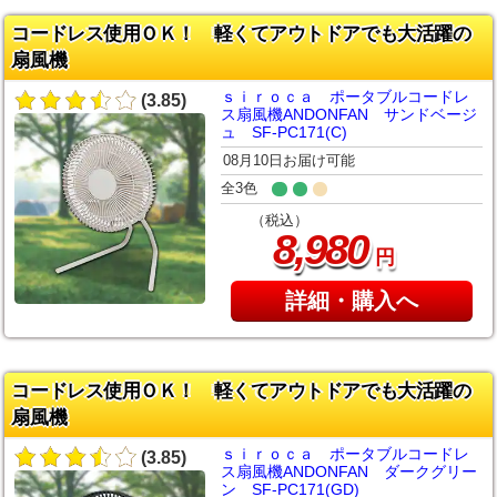
コードレス使用ＯＫ！ 軽くてアウトドアでも大活躍の
扇風機
ｓｉｒｏｃａ ポータブルコードレ
(3.85)
ス扇風機ANDONFAN サンドベージ
ュ SF-PC171(C)
08月10日お届け可能
全3色
（税込）
,
8
980
円
詳細・購入へ
コードレス使用ＯＫ！ 軽くてアウトドアでも大活躍の
扇風機
ｓｉｒｏｃａ ポータブルコードレ
(3.85)
ス扇風機ANDONFAN ダークグリー
ン SF-PC171(GD)