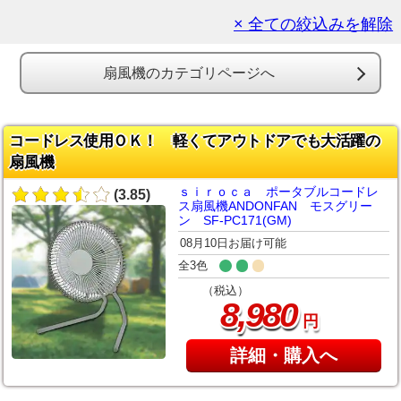
× 全ての絞込みを解除
扇風機のカテゴリページへ
コードレス使用ＯＫ！ 軽くてアウトドアでも大活躍の
扇風機
ｓｉｒｏｃａ ポータブルコードレ
(3.85)
ス扇風機ANDONFAN モスグリー
ン SF-PC171(GM)
08月10日お届け可能
全3色
（税込）
,
8
980
円
詳細・購入へ