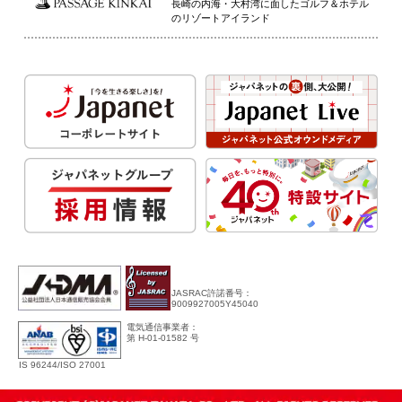
長崎の内海・大村湾に面したゴルフ＆ホテル
のリゾートアイランド
JASRAC許諾番号：
9009927005Y45040
電気通信事業者：
第 H-01-01582 号
IS 96244/ISO 27001